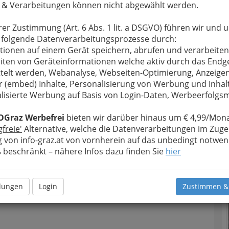
 & Verarbeitungen können nicht abgewählt werden.
u bewahren
, verwenden wir an dieser Stelle zur
rer Zustimmung (Art. 6 Abs. 1 lit. a DSGVO) führen wir und 
Formular. Ihre Nachricht wird nach dem Absenden
 folgende Datenverarbeitungsprozesse durch:
brunner GmbH weitergeleitet.
tionen auf einem Gerät speichern, abrufen und verarbeiten
Meine Nachricht
iten von Geräteinformationen welche aktiv durch das Endg
telt werden, Webanalyse, Webseiten-Optimierung, Anzeige
r (embed) Inhalte, Personalisierung von Werbung und Inhal
lisierte Werbung auf Basis von Login-Daten, Werbeerfolg
OGraz Werbefrei
bieten wir darüber hinaus um € 4,99/Mona
gfreie'
Alternative, welche die Datenverarbeitungen im Zuge
 von info-graz.at von vornherein auf das unbedingt notwen
T
beschränkt – nähere Infos dazu finden Sie
hier
N
Meine Nachricht senden
llungen
Login
Zustimmen &