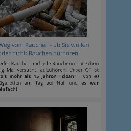
Weg vom Rauchen - ob Sie wollen
oder nicht: Rauchen aufhören
Jeder Raucher und jede Raucherin hat schon
zig Mal versucht, aufzuhören! Unser GF ist
seit mehr als 15 Jahren "clean"
- von 80
Zigaretten am Tag auf Null und
es war
einfach!