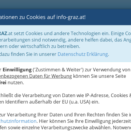
tionen zu Cookies auf info-graz.at!
B
F
G
B
GEN
LOGS
OTOS
ASTRONOMIE
RANCHEN
RAZ
.at setzt Cookies und andere Technologien ein. Einige C
be & Handwerk, Gliederung der WKO
Fahrzeugtechnik (gesamt)
rarbeitungen sind notwendig, andere helfen dabei, das An
ern oder wirtschaftlich zu betreiben.
 dazu finden Sie in unserer
Datenschutz Erklärung
.
S
er
Einwilligung
('Zustimmen & Weiter') zur Verwendung von
enbezogenen Daten für Werbung
können Sie unsere Seite
rei
nutzen.
chließt die Verarbeitung von Daten wie IP-Adresse, Cookies 
n Identifiern außerhalb der EU (u.a. USA) ein.
 zur Verarbeitung Ihrer Daten und Ihren Rechten finden Sie i
hutzinformation
. Hier können Sie Ihre Einwilligung jederzeit
fen sowie einzelne Verarbeitungszwecke abwählen. Notwen