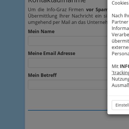
Cookies
Um die Info-Graz Firmen
vor Spam-Mails z
Nach Ih
Übermittlung Ihrer Nachricht ein sicheres 
Partner
umgehend per Mail an das Unternehmen Edels
Informa
Mein Name
Verarbe
übermit
externe
Meine Email Adresse
Persona
Mit
INF
'trackin
Mein Betreff
Nutzung
Ausmaß 
Einste