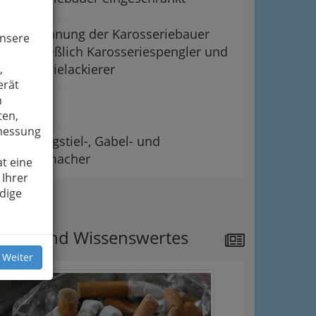
Landesinnung der Karosseriebauer
unsere
einschließlich Karosseriespengler und
Karosserielackierer
,
erät
n
Wagner
ten,
smessung
Werkzeugstiel-, Gabel- und
Rechenmacher
t eine
 Ihrer
dige
ipps
ews und Wissenswertes
 Weiter