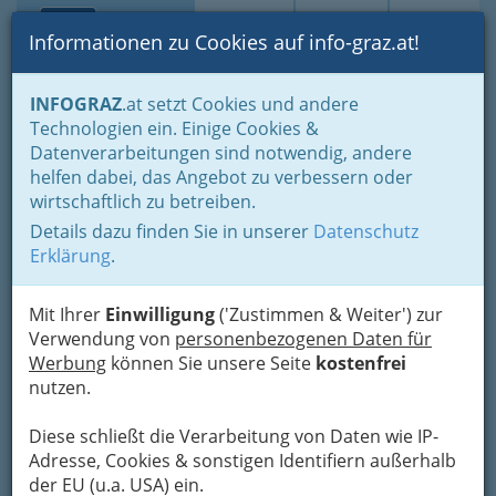
Toggle navi
Suche
Login
Menü
Informationen zu Cookies auf info-graz.at!
Home
Branchen
Freizeit & Sport
INFOGRAZ
.at setzt Cookies und andere
Gesellschaft - Politische Gestalter
Kind - Familie
Technologien ein. Einige Cookies &
Kindergärten
Datenverarbeitungen sind notwendig, andere
Karl-Schubert-Schule
Nav
helfen dabei, das Angebot zu verbessern oder
wirtschaftlich zu betreiben.
Waldorfkindergarten mit
Details dazu finden Sie in unserer
Datenschutz
Integration
Erklärung
.
Riesstraße 351, 8010 Graz
+43 316 302 434
Mit Ihrer
Einwilligung
('Zustimmen & Weiter') zur
+43 650 300 24 34
Verwendung von
personenbezogenen Daten für
Werbung
können Sie unsere Seite
kostenfrei
nutzen.
Diese schließt die Verarbeitung von Daten wie IP-
Karte
Adresse, Cookies & sonstigen Identifiern außerhalb
der EU (u.a. USA) ein.