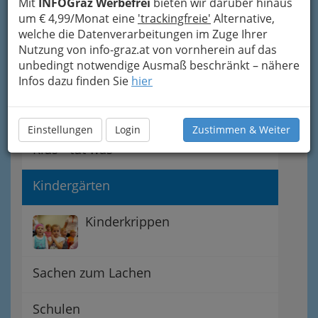
Mit
INFOGraz Werbefrei
bieten wir darüber hinaus
Navigation
um € 4,99/Monat eine
'trackingfreie'
Alternative,
welche die Datenverarbeitungen im Zuge Ihrer
Nutzung von info-graz.at von vornherein auf das
Familiengeschichte
unbedingt notwendige Ausmaß beschränkt – nähere
Infos dazu finden Sie
hier
Hort, Kinderkrippe,
Krabbelstube - Krabbelgruppe
Einstellungen
Login
Zustimmen & Weiter
Kids - tut was
Kindergärten
Kinderkrippen
Sachen zum Lachen
Schulen