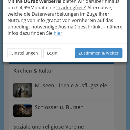
Mit
INFOGraz Werbefrei
bieten wir darüber hinaus
um € 4,99/Monat eine
'trackingfreie'
Alternative,
Galerien in Graz - Grazer Kulturstätten
welche die Datenverarbeitungen im Zuge Ihrer
Nutzung von info-graz.at von vornherein auf das
Grazer Bühnen
unbedingt notwendige Ausmaß beschränkt – nähere
Infos dazu finden Sie
hier
Kulturinfo Adressen
Einstellungen
Login
Zustimmen & Weiter
Kirchen in Graz
Kirchen & Kultur
Museen - ideale Ausflugsziele
Schlösser u. Burgen
Soziale und religiöse Vereine