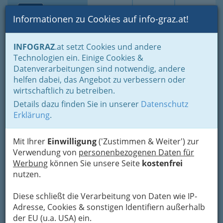
Toggle navi
Suche
Login
Menü
Informationen zu Cookies auf info-graz.at!
Home
Branchen
Kultur
Kulturelle Zentren
Kirchen in Graz
INFOGRAZ
.at setzt Cookies und andere
Technologien ein. Einige Cookies &
Mariatrost - Basilika
Nav
Datenverarbeitungen sind notwendig, andere
helfen dabei, das Angebot zu verbessern oder
Kirchplatz 8, 8044 Graz
wirtschaftlich zu betreiben.
+43 316 391 145
Details dazu finden Sie in unserer
Datenschutz
Erklärung
.
Mit Ihrer
Einwilligung
('Zustimmen & Weiter') zur
Karte
Verwendung von
personenbezogenen Daten für
Werbung
können Sie unsere Seite
kostenfrei
Adresse mit Google Maps anschauen
nutzen.
Diese schließt die Verarbeitung von Daten wie IP-
Adresse, Cookies & sonstigen Identifiern außerhalb
der EU (u.a. USA) ein.