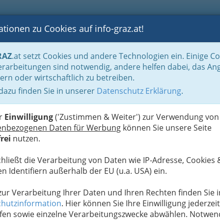
tionen zu Cookies auf info-graz.at!
B
F
G
B
GEN
LOGS
OTOS
ASTRONOMIE
RANCHEN
RAZ
.at setzt Cookies und andere Technologien ein. Einige C
be & Handwerk, Gliederung der WKO
Landesinnung der Konditoren und Zuck
rarbeitungen sind notwendig, andere helfen dabei, das An
ern oder wirtschaftlich zu betreiben.
lschaft mbH & CO KG
 dazu finden Sie in unserer
Datenschutz Erklärung
.
S
er
Einwilligung
('Zustimmen & Weiter') zur Verwendung von
enbezogenen Daten für Werbung
können Sie unsere Seite
rei
nutzen.
chließt die Verarbeitung von Daten wie IP-Adresse, Cookies 
n Identifiern außerhalb der EU (u.a. USA) ein.
 zur Verarbeitung Ihrer Daten und Ihren Rechten finden Sie i
hutzinformation
. Hier können Sie Ihre Einwilligung jederzeit
fen sowie einzelne Verarbeitungszwecke abwählen. Notwen