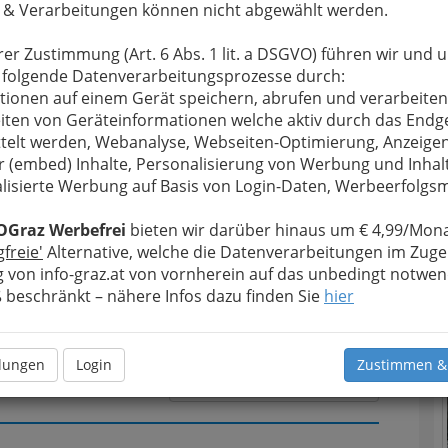
 & Verarbeitungen können nicht abgewählt werden.
u bewahren
, verwenden wir an dieser Stelle zur
rer Zustimmung (Art. 6 Abs. 1 lit. a DSGVO) führen wir und 
Formular. Ihre Nachricht wird nach dem Absenden
 folgende Datenverarbeitungsprozesse durch:
ubert Auer Betriebsgesellschaft mbH & CO KG
tionen auf einem Gerät speichern, abrufen und verarbeiten
iten von Geräteinformationen welche aktiv durch das Endg
telt werden, Webanalyse, Webseiten-Optimierung, Anzeige
Meine Nachricht
r (embed) Inhalte, Personalisierung von Werbung und Inhal
lisierte Werbung auf Basis von Login-Daten, Werbeerfolg
OGraz Werbefrei
bieten wir darüber hinaus um € 4,99/Mona
gfreie'
Alternative, welche die Datenverarbeitungen im Zuge
T
 von info-graz.at von vornherein auf das unbedingt notwen
beschränkt – nähere Infos dazu finden Sie
hier
N
llungen
Login
Zustimmen &
Meine Nachricht senden