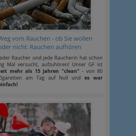
Weg vom Rauchen - ob Sie wollen
oder nicht: Rauchen aufhören
Jeder Raucher und jede Raucherin hat schon
zig Mal versucht, aufzuhören! Unser GF ist
seit mehr als 15 Jahren "clean"
- von 80
Zigaretten am Tag auf Null und
es war
einfach!