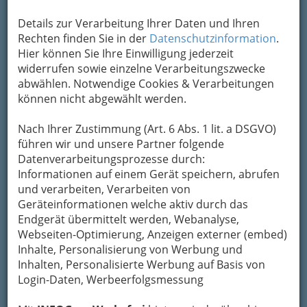
+43 316 829 391
Details zur Verarbeitung Ihrer Daten und Ihren
Karte & Routenplaner
Eintrag ändern
Rechten finden Sie in der
Datenschutzinformation
.
Hier können Sie Ihre Einwilligung jederzeit
Kategorien
widerrufen sowie einzelne Verarbeitungszwecke
abwählen. Notwendige Cookies & Verarbeitungen
können nicht abgewählt werden.
2
Wolfgang & Elisabeth Philipp
GmbH
Nach Ihrer Zustimmung (Art. 6 Abs. 1 lit. a DSGVO)
führen wir und unsere Partner folgende
Hauptplatz , Marktstandplatz 105, 8010
Datenverarbeitungsprozesse durch:
Graz
Informationen auf einem Gerät speichern, abrufen
+43 316 810 033
und verarbeiten, Verarbeiten von
+43 316 847 427
Geräteinformationen welche aktiv durch das
Karte & Routenplaner
Eintrag ändern
Endgerät übermittelt werden, Webanalyse,
Webseiten-Optimierung, Anzeigen externer (embed)
Kategorien
Inhalte, Personalisierung von Werbung und
Inhalten, Personalisierte Werbung auf Basis von
Login-Daten, Werbeerfolgsmessung