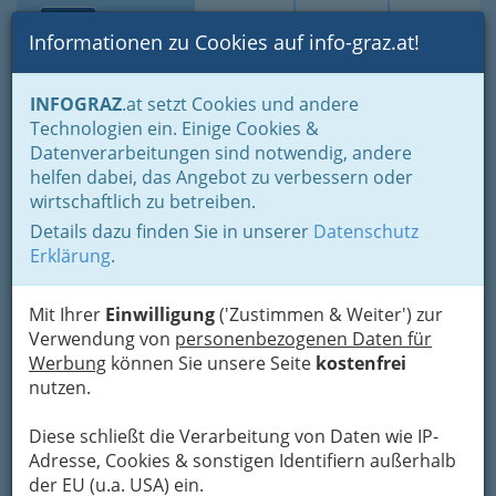
Toggle navi
Suche
Login
Menü
Informationen zu Cookies auf info-graz.at!
Home
Branchen
Gewerbe, Handwerk, Banken
INFOGRAZ
.at setzt Cookies und andere
Gewerbe & Handwerk, Gliederung der WKO
Technologien ein. Einige Cookies &
Landesinnung der Konditoren und Zuckerbäcker
Kuchenbäcker
Datenverarbeitungen sind notwendig, andere
Nav
helfen dabei, das Angebot zu verbessern oder
Kuchenbäcker
wirtschaftlich zu betreiben.
Details dazu finden Sie in unserer
Datenschutz
Erklärung
.
Lust auf einen köstlichen und guten Kuchen? Kein Problem,
Kuchenbäcker bzw. Kuchenbäckerinnen und Kuchenbäckereien
haben wir hier für Sie übersichtlich aufgelistet!
Mit Ihrer
Einwilligung
('Zustimmen & Weiter') zur
Verwendung von
personenbezogenen Daten für
Bezirksauswahl
Werbung
können Sie unsere Seite
kostenfrei
nutzen.
Alle Bezirke
Diese schließt die Verarbeitung von Daten wie IP-
1
Franz Deutsch
Adresse, Cookies & sonstigen Identifiern außerhalb
der EU (u.a. USA) ein.
Radetzkystraße 11, 8010 Graz