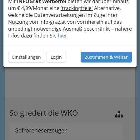
Mit
INFOGraz Werbefrei
bieten wir darüber hinaus
um € 4,99/Monat eine
'trackingfreie'
Alternative,
welche die Datenverarbeitungen im Zuge Ihrer
Nutzung von info-graz.at von vornherein auf das
unbedingt notwendige Ausmaß beschränkt – nähere
Infos dazu finden Sie
hier
Einstellungen
Login
Zustimmen & Weiter
So gliedert die WKO
Gefroreneserzeuger