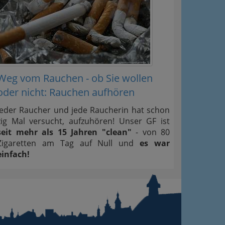
Weg vom Rauchen - ob Sie wollen
oder nicht: Rauchen aufhören
Jeder Raucher und jede Raucherin hat schon
zig Mal versucht, aufzuhören! Unser GF ist
seit mehr als 15 Jahren "clean"
- von 80
Zigaretten am Tag auf Null und
es war
einfach!