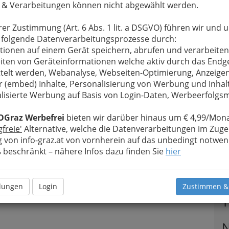
 & Verarbeitungen können nicht abgewählt werden.
rer Zustimmung (Art. 6 Abs. 1 lit. a DSGVO) führen wir und 
 folgende Datenverarbeitungsprozesse durch:
tionen auf einem Gerät speichern, abrufen und verarbeiten
iten von Geräteinformationen welche aktiv durch das Endg
telt werden, Webanalyse, Webseiten-Optimierung, Anzeige
r (embed) Inhalte, Personalisierung von Werbung und Inhal
lisierte Werbung auf Basis von Login-Daten, Werbeerfolg
OGraz Werbefrei
bieten wir darüber hinaus um € 4,99/Mona
gfreie'
Alternative, welche die Datenverarbeitungen im Zuge
 von info-graz.at von vornherein auf das unbedingt notwen
beschränkt – nähere Infos dazu finden Sie
hier
llungen
Login
Zustimmen &
T
N