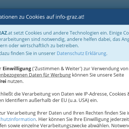
tionen zu Cookies auf info-graz.at!
B
F
G
B
GEN
LOGS
OTOS
ASTRONOMIE
RANCHEN
RAZ
.at setzt Cookies und andere Technologien ein. Einige C
ur- und Vergnügungsbetriebe
rarbeitungen sind notwendig, andere helfen dabei, das An
ern oder wirtschaftlich zu betreiben.
 dazu finden Sie in unserer
Datenschutz Erklärung
.
N
triebe
er
Einwilligung
('Zustimmen & Weiter') zur Verwendung von
enbezogenen Daten für Werbung
können Sie unsere Seite
rei
nutzen.
chließt die Verarbeitung von Daten wie IP-Adresse, Cookies 
n Identifiern außerhalb der EU (u.a. USA) ein.
 zur Verarbeitung Ihrer Daten und Ihren Rechten finden Sie i
hutzinformation
. Hier können Sie Ihre Einwilligung jederzeit
fen sowie einzelne Verarbeitungszwecke abwählen. Notwen