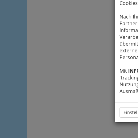
Cookies
Nach Ih
Partner
Informa
Verarbe
übermit
externe
Persona
Mit
INF
'trackin
Nutzung
Ausmaß 
Einste