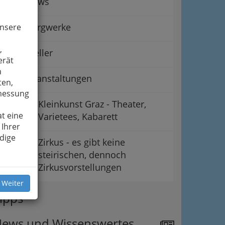
Peepshows
Schaubergwerke
unsere
,
Schausteller
erät
n
Sportveranstaltungen
ten,
smessung
Kleinkunst Graz - Theater,
t eine
Varietees, Kabarett
 Ihrer
dige
Zirkus - es gibt keine
steirischen, dennoch
Zirkusvorstellungen
 Weiter
ipps
ews und Wissenswertes