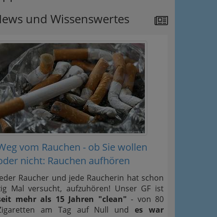
ews und Wissenswertes
Weg vom Rauchen - ob Sie wollen
oder nicht: Rauchen aufhören
Jeder Raucher und jede Raucherin hat schon
zig Mal versucht, aufzuhören! Unser GF ist
seit mehr als 15 Jahren "clean"
- von 80
Zigaretten am Tag auf Null und
es war