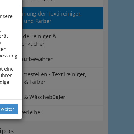
Landesinnung der Textilreiniger,
unsere
Wäscher und Färber
,
Münzkleiderreiniger &
erät
n
Mietwaschküchen
ten,
smessung
Teppichaufbewahrer
t eine
Übernahmestellen - Textilreiniger,
 Ihrer
Wäscher & Färber
dige
Wäscher & Wäschebügler
 Weiter
Wäscheverleiher
ipps