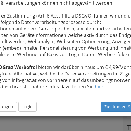
 & Verarbeitungen können nicht abgewählt werden.
rer Zustimmung (Art. 6 Abs. 1 lit. a DSGVO) führen wir und 
 folgende Datenverarbeitungsprozesse durch:
tionen auf einem Gerät speichern, abrufen und verarbeiten
iten von Geräteinformationen welche aktiv durch das Endg
telt werden, Webanalyse, Webseiten-Optimierung, Anzeige
r (embed) Inhalte, Personalisierung von Werbung und Inhal
lisierte Werbung auf Basis von Login-Daten, Werbeerfolg
OGraz Werbefrei
bieten wir darüber hinaus um € 4,99/Mona
gfreie'
Alternative, welche die Datenverarbeitungen im Zuge
 von info-graz.at von vornherein auf das unbedingt notwen
beschränkt – nähere Infos dazu finden Sie
hier
llungen
Login
Zustimmen &
T