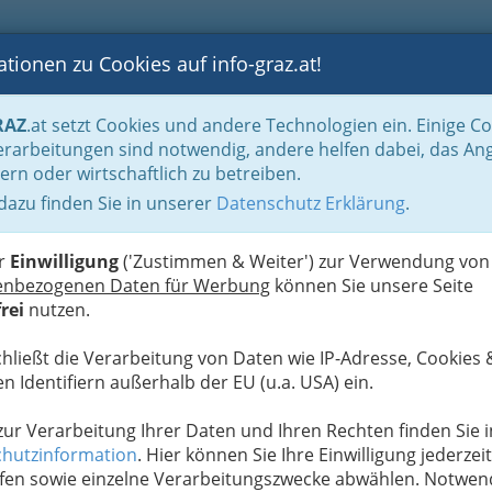
tionen zu Cookies auf info-graz.at!
B
F
G
B
GEN
LOGS
OTOS
ASTRONOMIE
RANCHEN
RAZ
.at setzt Cookies und andere Technologien ein. Einige C
be & Handwerk, Gliederung der WKO
Textilreiniger, Wäscher & Färber
Lan
rarbeitungen sind notwendig, andere helfen dabei, das An
ern oder wirtschaftlich zu betreiben.
 dazu finden Sie in unserer
Datenschutz Erklärung
.
S
er
Einwilligung
('Zustimmen & Weiter') zur Verwendung von
enbezogenen Daten für Werbung
können Sie unsere Seite
rei
nutzen.
chließt die Verarbeitung von Daten wie IP-Adresse, Cookies 
n Identifiern außerhalb der EU (u.a. USA) ein.
 zur Verarbeitung Ihrer Daten und Ihren Rechten finden Sie i
hutzinformation
. Hier können Sie Ihre Einwilligung jederzeit
fen sowie einzelne Verarbeitungszwecke abwählen. Notwen