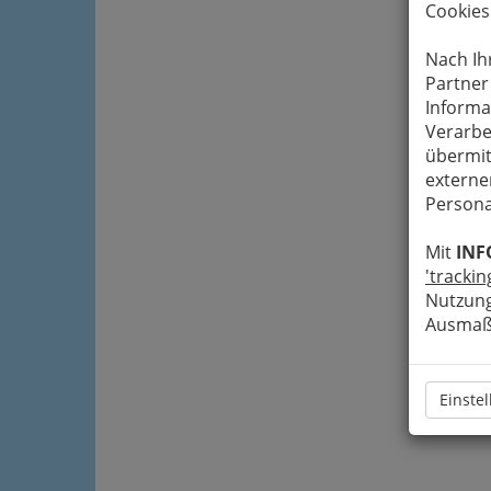
Cookies
Nach Ih
Partner
Informa
Verarbe
übermit
externe
Persona
Mit
INF
'trackin
Nutzung
Ausmaß 
Einste