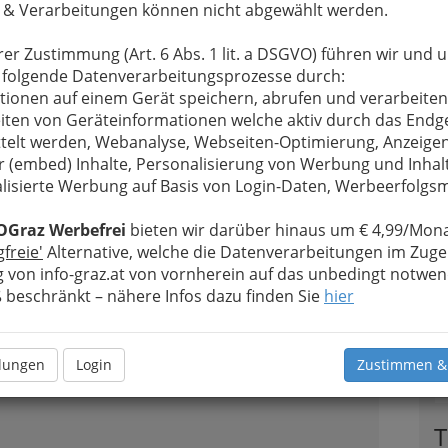
 & Verarbeitungen können nicht abgewählt werden.
rer Zustimmung (Art. 6 Abs. 1 lit. a DSGVO) führen wir und 
 folgende Datenverarbeitungsprozesse durch:
tionen auf einem Gerät speichern, abrufen und verarbeiten
iten von Geräteinformationen welche aktiv durch das Endg
telt werden, Webanalyse, Webseiten-Optimierung, Anzeige
r (embed) Inhalte, Personalisierung von Werbung und Inhal
lisierte Werbung auf Basis von Login-Daten, Werbeerfolg
Alle Bezirke
OGraz Werbefrei
bieten wir darüber hinaus um € 4,99/Mona
gfreie'
Alternative, welche die Datenverarbeitungen im Zuge
1
 von info-graz.at von vornherein auf das unbedingt notwen
beschränkt – nähere Infos dazu finden Sie
hier
llungen
Login
Zustimmen &
n
T