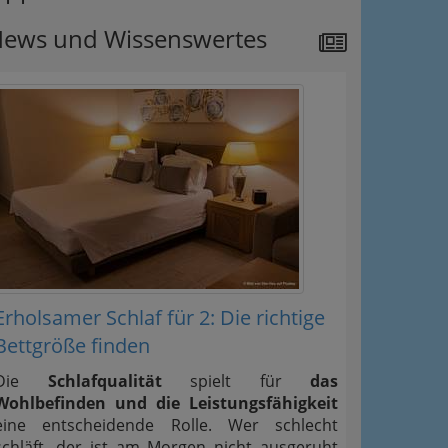
ews und Wissenswertes
Erholsamer Schlaf für 2: Die richtige
Bettgröße finden
Die
Schlafqualität
spielt für
das
Wohlbefinden und die Leistungsfähigkeit
eine entscheidende Rolle. Wer schlecht
schläft, der ist am Morgen nicht ausgeruht