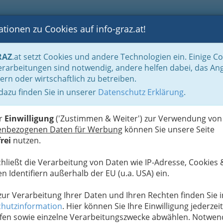
tionen zu Cookies auf info-graz.at!
B
F
G
B
GEN
LOGS
OTOS
ASTRONOMIE
RANCHEN
RAZ
.at setzt Cookies und andere Technologien ein. Einige C
be & Handwerk, Gliederung der WKO
Textilreiniger, Wäscher & Färber
Tep
rarbeitungen sind notwendig, andere helfen dabei, das An
ern oder wirtschaftlich zu betreiben.
Mehr 
 dazu finden Sie in unserer
Datenschutz Erklärung
.
S
d Graz-Umgebung - Profis für
er
Einwilligung
('Zustimmen & Weiter') zur Verwendung von
enbezogenen Daten für Werbung
können Sie unsere Seite
rei
nutzen.
or Wien - Materialkunde:
chließt die Verarbeitung von Daten wie IP-Adresse, Cookies 
n Identifiern außerhalb der EU (u.a. USA) ein.
 zur Verarbeitung Ihrer Daten und Ihren Rechten finden Sie i
hutzinformation
. Hier können Sie Ihre Einwilligung jederzeit
 bzw. wenn Sie den
Info-
fen sowie einzelne Verarbeitungszwecke abwählen. Notwen