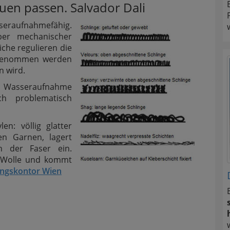
en passen. Salvador Dali
sseraufnahmefähig.
ber mechanischer
iche regulieren die
ufgenommen werden
n wird.
ei Wasseraufnahme
h problematisch
len: völlig glatter
n Garnen, lagert
n der Faser ein.
ie Wolle und kommt
ungskontor Wien