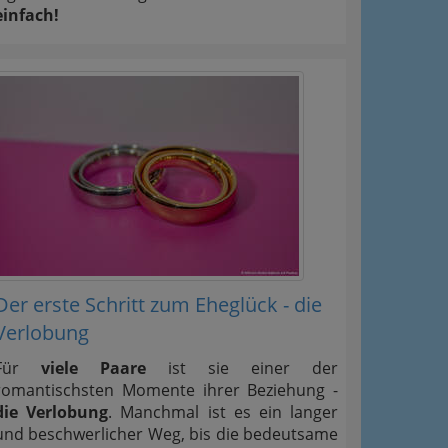
einfach!
Der erste Schritt zum Eheglück - die
Verlobung
Für
viele Paare
ist sie einer der
romantischsten Momente ihrer Beziehung -
die Verlobung
. Manchmal ist es ein langer
und beschwerlicher Weg, bis die bedeutsame