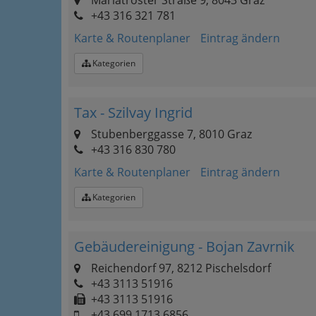
Mariatroster Straße 9, 8043 Graz
+43 316 321 781
Karte & Routenplaner
Eintrag ändern
Kategorien
Tax - Szilvay Ingrid
Stubenberggasse 7, 8010 Graz
+43 316 830 780
Karte & Routenplaner
Eintrag ändern
Kategorien
Gebäudereinigung - Bojan Zavrnik
Reichendorf 97, 8212 Pischelsdorf
+43 3113 51916
+43 3113 51916
+43 699 1713 6856