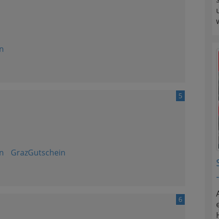
n
5
n
GrazGutschein
6