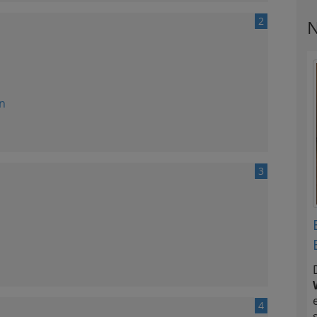
2
N
n
3
4