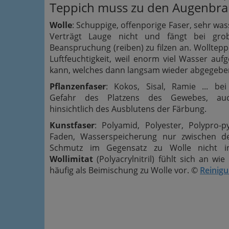
Teppich muss zu den Augenbrau
Wolle
: Schuppige, offenporige Faser, sehr wa
Verträgt Lauge nicht und fängt bei gro
Beanspruchung (reiben) zu filzen an. Wolltepp
Luftfeuchtigkeit, weil enorm viel Wasser a
kann, welches dann langsam wieder abgegebe
Pflanzenfaser
: Kokos, Sisal, Ramie ... b
Gefahr des Platzens des Gewebes, auc
hinsichtlich des Ausblutens der Färbung.
Kunstfaser
: Polyamid, Polyester, Polypro-py
Faden, Wasserspeicherung nur zwischen de
Schmutz im Gegensatz zu Wolle nicht i
Wollimitat
(Polyacrylnitril) fühlt sich an w
häufig als Beimischung zu Wolle vor. ©
Reinig