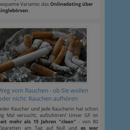
bequeme Variante: das
Onlinedating über
Singlebörsen
.
Weg vom Rauchen - ob Sie wollen
oder nicht: Rauchen aufhören
Jeder Raucher und jede Raucherin hat schon
zig Mal versucht, aufzuhören! Unser GF ist
seit mehr als 15 Jahren "clean"
- von 80
Zigaretten am Tag auf Null und
es war