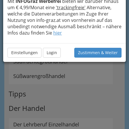
Mit
INFOGraz Werbefrei
bieten wir darüber hinaus
Fleischgroßhandel
um € 4,99/Monat eine
'trackingfreie'
Alternative,
welche die Datenverarbeitungen im Zuge Ihrer
Lebensmittelgroßhandel
Nutzung von info-graz.at von vornherein auf das
unbedingt notwendige Ausmaß beschränkt – nähere
Obst- und Gemüsegroßhandel
Infos dazu finden Sie
hier
Schlachtabfallgroßhandel
Einstellungen
Login
Zustimmen & Weiter
Südfrüchtegroßhandel
Süßwarengroßhandel
Tipps
Der Handel
Der Lehrberuf Einzelhandel