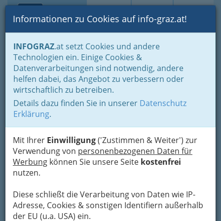
Toggle navi
Suche
Login
Menü
Informationen zu Cookies auf info-graz.at!
Home
Branchen
Einkaufen & Schenken - der Handel
INFOGRAZ
.at setzt Cookies und andere
Handel in Graz
Großhandel
Lebensmittelgroßhandel
Technologien ein. Einige Cookies &
Lebensmittelgroßhandel
Datenverarbeitungen sind notwendig, andere
C & C Abholgroßmärkte
Nav
helfen dabei, das Angebot zu verbessern oder
wirtschaftlich zu betreiben.
Gesellschaft m.b.H.
Details dazu finden Sie in unserer
Datenschutz
Bahnhofgürtel 31, 8020 Graz
Erklärung
.
Mit Ihrer
Einwilligung
('Zustimmen & Weiter') zur
Verwendung von
personenbezogenen Daten für
Werbung
können Sie unsere Seite
kostenfrei
Karte
nutzen.
Adresse mit Google Maps anschauen
Diese schließt die Verarbeitung von Daten wie IP-
Adresse, Cookies & sonstigen Identifiern außerhalb
der EU (u.a. USA) ein.