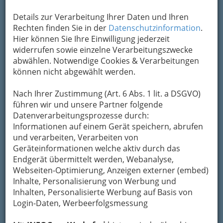
Kontaktaufnahme
Details zur Verarbeitung Ihrer Daten und Ihren
Rechten finden Sie in der
Datenschutzinformation
.
Um die Info-Graz Firmen
vor Spam-Mails zu
Hier können Sie Ihre Einwilligung jederzeit
bewahren
, verwenden wir an dieser Stelle zur
widerrufen sowie einzelne Verarbeitungszwecke
Übermittlung Ihrer Nachricht ein sicheres
abwählen. Notwendige Cookies & Verarbeitungen
Formular. Ihre Nachricht wird nach dem
können nicht abgewählt werden.
Absenden umgehend per Mail an das
Unternehmen KNILLI-Herren GmbH & CoKG
Nach Ihrer Zustimmung (Art. 6 Abs. 1 lit. a DSGVO)
weitergeleitet.
führen wir und unsere Partner folgende
Mein Name
Datenverarbeitungsprozesse durch:
Informationen auf einem Gerät speichern, abrufen
und verarbeiten, Verarbeiten von
Geräteinformationen welche aktiv durch das
Meine Email Adresse
Endgerät übermittelt werden, Webanalyse,
Webseiten-Optimierung, Anzeigen externer (embed)
Inhalte, Personalisierung von Werbung und
Mein Betreff
Inhalten, Personalisierte Werbung auf Basis von
Login-Daten, Werbeerfolgsmessung