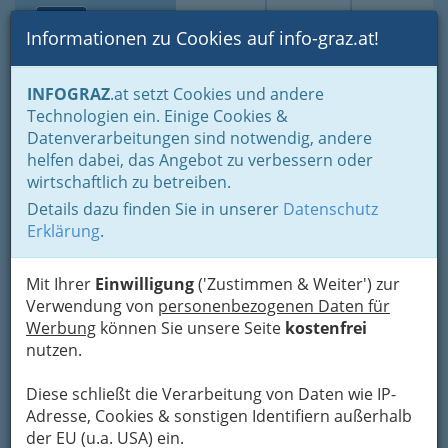
Toggle navi
Suche
Login
Menü
Informationen zu Cookies auf info-graz.at!
Home
Lederbekleidung
INFOGRAZ
.at setzt Cookies und andere
Technologien ein. Einige Cookies &
KNILLI-Herren GmbH &
Datenverarbeitungen sind notwendig, andere
CoKG
helfen dabei, das Angebot zu verbessern oder
wirtschaftlich zu betreiben.
Joanneumring 9, 8010 Graz
Details dazu finden Sie in unserer
Datenschutz
+43 316 825 456 - 0
Erklärung
.
+43 316 825 456 - 7
Gutschein
Mit Ihrer
Einwilligung
('Zustimmen & Weiter') zur
Verwendung von
personenbezogenen Daten für
Werbung
können Sie unsere Seite
kostenfrei
Karte
nutzen.
Diese schließt die Verarbeitung von Daten wie IP-
Adresse mit Google Maps anschauen
Adresse, Cookies & sonstigen Identifiern außerhalb
der EU (u.a. USA) ein.