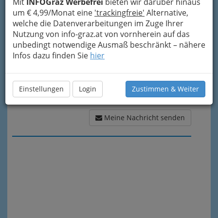
Mit
INFOGraz Werbefrei
bieten wir darüber hinaus
Meine Nachricht
um € 4,99/Monat eine
'trackingfreie'
Alternative,
welche die Datenverarbeitungen im Zuge Ihrer
Nutzung von info-graz.at von vornherein auf das
unbedingt notwendige Ausmaß beschränkt – nähere
Infos dazu finden Sie
hier
Einstellungen
Login
Zustimmen & Weiter
Meine Nachricht senden