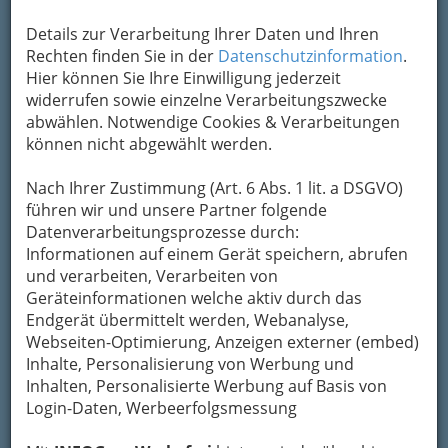
Um die Info-Graz Firmen
vor Spam-Mails zu
Details zur Verarbeitung Ihrer Daten und Ihren
bewahren
, verwenden wir an dieser Stelle zur
Rechten finden Sie in der
Datenschutzinformation
.
Übermittlung Ihrer Nachricht ein sicheres
Hier können Sie Ihre Einwilligung jederzeit
Formular. Ihre Nachricht wird nach dem
widerrufen sowie einzelne Verarbeitungszwecke
Absenden umgehend per Mail an das
abwählen. Notwendige Cookies & Verarbeitungen
Unternehmen Elke Sopouch-Puschner
können nicht abgewählt werden.
weitergeleitet.
Nach Ihrer Zustimmung (Art. 6 Abs. 1 lit. a DSGVO)
Mein Name
führen wir und unsere Partner folgende
Datenverarbeitungsprozesse durch:
Informationen auf einem Gerät speichern, abrufen
Meine Email Adresse
und verarbeiten, Verarbeiten von
Geräteinformationen welche aktiv durch das
Endgerät übermittelt werden, Webanalyse,
Webseiten-Optimierung, Anzeigen externer (embed)
Mein Betreff
Inhalte, Personalisierung von Werbung und
Inhalten, Personalisierte Werbung auf Basis von
Login-Daten, Werbeerfolgsmessung
Meine Nachricht