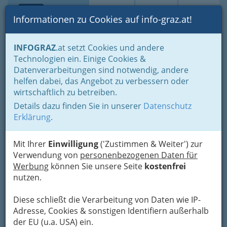
Toggle navi
Suche
Login
Menü
Informationen zu Cookies auf info-graz.at!
Home
Lebens-Guide
Aus- & Weiterbildung
INFOGRAZ
.at setzt Cookies und andere
Lernberater Graz und Umgebung
Technologien ein. Einige Cookies &
Elke Sopouch-Puschner
Datenverarbeitungen sind notwendig, andere
helfen dabei, das Angebot zu verbessern oder
Föhrenweg 3, 8600 Bruck
wirtschaftlich zu betreiben.
+43 680 126 1713
Details dazu finden Sie in unserer
Datenschutz
Erklärung
.
Mit Ihrer
Einwilligung
('Zustimmen & Weiter') zur
Karte
Verwendung von
personenbezogenen Daten für
Werbung
können Sie unsere Seite
kostenfrei
nutzen.
Adresse mit Google Maps anschauen
Diese schließt die Verarbeitung von Daten wie IP-
Adresse, Cookies & sonstigen Identifiern außerhalb
Kontaktaufnahme
der EU (u.a. USA) ein.