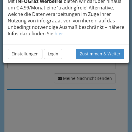
Mit
INFOGraz Werbefrei
bieten wir darüber hinaus
um € 4,99/Monat eine
'trackingfreie'
Alternative,
Meine Nachricht
welche die Datenverarbeitungen im Zuge Ihrer
Nutzung von info-graz.at von vornherein auf das
unbedingt notwendige Ausmaß beschränkt – nähere
Infos dazu finden Sie
hier
Einstellungen
Login
Zustimmen & Weiter
Meine Nachricht senden