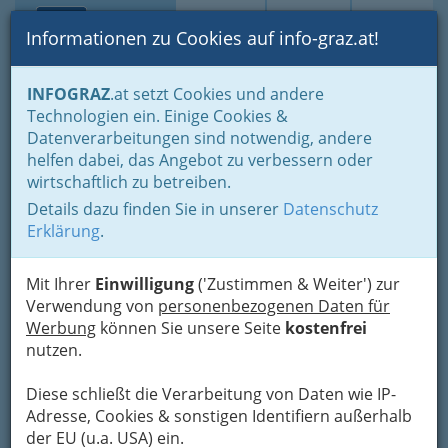
Toggle navi
Suche
Login
Menü
Informationen zu Cookies auf info-graz.at!
Home
Branchen
Einkaufen & Schenken - der Handel
INFOGRAZ
.at setzt Cookies und andere
Handel in Graz
Dinge des täglichen Lebens
Technologien ein. Einige Cookies &
Arznei, Drogerie, Chemikalien und Farben
LG Arzneimittel
Datenverarbeitungen sind notwendig, andere
Apomedica
Nav
helfen dabei, das Angebot zu verbessern oder
wirtschaftlich zu betreiben.
pharmazeutische Produkte
Details dazu finden Sie in unserer
Datenschutz
Gesellschaft m.b.H.
Erklärung
.
Roseggerkai 3, 8010 Graz
+43 316 823 533-0
Mit Ihrer
Einwilligung
('Zustimmen & Weiter') zur
+43 316 823 533-50
Verwendung von
personenbezogenen Daten für
Werbung
können Sie unsere Seite
kostenfrei
nutzen.
Diese schließt die Verarbeitung von Daten wie IP-
Karte
Adresse, Cookies & sonstigen Identifiern außerhalb
der EU (u.a. USA) ein.