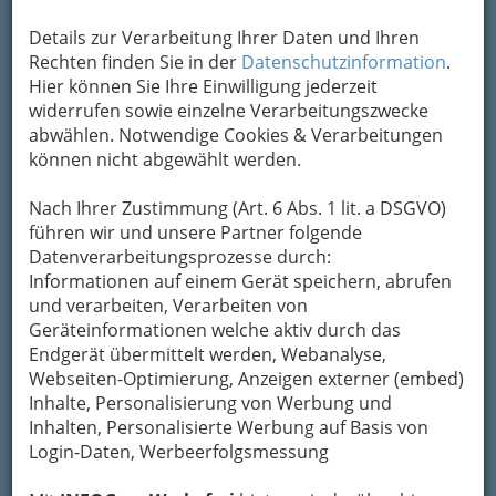
Karte anzeigen
Details zur Verarbeitung Ihrer Daten und Ihren
Kontaktaufnahme
Rechten finden Sie in der
Datenschutzinformation
.
Hier können Sie Ihre Einwilligung jederzeit
Um die Info-Graz Firmen
vor Spam-Mails zu
widerrufen sowie einzelne Verarbeitungszwecke
bewahren
, verwenden wir an dieser Stelle zur
abwählen. Notwendige Cookies & Verarbeitungen
Übermittlung Ihrer Nachricht ein sicheres
können nicht abgewählt werden.
Formular. Ihre Nachricht wird nach dem
Absenden umgehend per Mail an das
Nach Ihrer Zustimmung (Art. 6 Abs. 1 lit. a DSGVO)
Unternehmen Apomedica pharmazeutische
führen wir und unsere Partner folgende
Produkte Gesellschaft m.b.H. weitergeleitet.
Datenverarbeitungsprozesse durch:
Mein Name
Informationen auf einem Gerät speichern, abrufen
und verarbeiten, Verarbeiten von
Geräteinformationen welche aktiv durch das
Endgerät übermittelt werden, Webanalyse,
Meine Email Adresse
Webseiten-Optimierung, Anzeigen externer (embed)
Inhalte, Personalisierung von Werbung und
Inhalten, Personalisierte Werbung auf Basis von
Mein Betreff
Login-Daten, Werbeerfolgsmessung