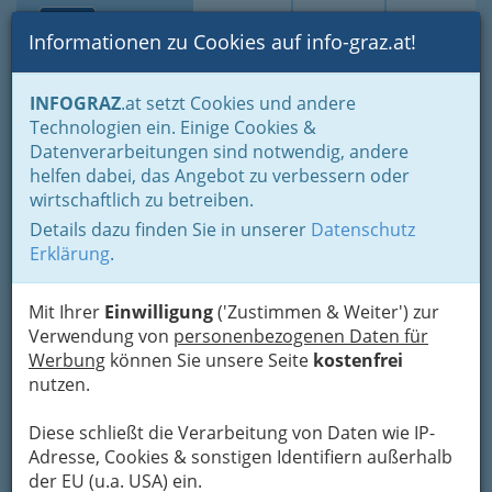
Toggle navi
Suche
Login
Menü
Informationen zu Cookies auf info-graz.at!
Home
Lebens-Guide
Aus- & Weiterbildung
Neue Berufe
INFOGRAZ
.at setzt Cookies und andere
Medizinischer Masseur - medizinische Masseurin
Technologien ein. Einige Cookies &
Schloss-Schule St. Radegund
Datenverarbeitungen sind notwendig, andere
Nav
helfen dabei, das Angebot zu verbessern oder
Schöckelstraße 1, 8061 St. Radegund
wirtschaftlich zu betreiben.
+43 3132 3101
Details dazu finden Sie in unserer
Datenschutz
+43 3132 3101-4
Erklärung
.
Mit Ihrer
Einwilligung
('Zustimmen & Weiter') zur
Verwendung von
personenbezogenen Daten für
Karte
Werbung
können Sie unsere Seite
kostenfrei
nutzen.
Adresse mit Google Maps anschauen
Diese schließt die Verarbeitung von Daten wie IP-
Adresse, Cookies & sonstigen Identifiern außerhalb
der EU (u.a. USA) ein.