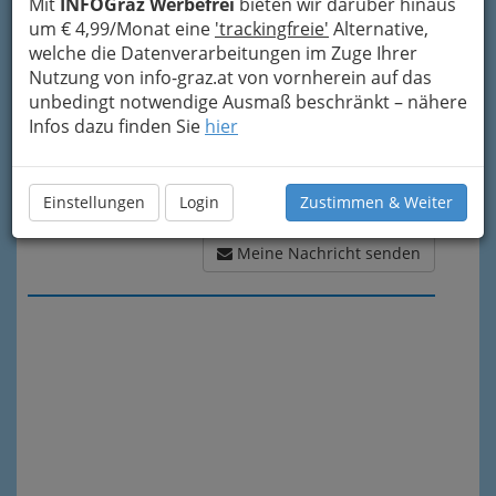
Mit
INFOGraz Werbefrei
bieten wir darüber hinaus
um € 4,99/Monat eine
'trackingfreie'
Alternative,
welche die Datenverarbeitungen im Zuge Ihrer
Nutzung von info-graz.at von vornherein auf das
unbedingt notwendige Ausmaß beschränkt – nähere
Infos dazu finden Sie
hier
Einstellungen
Login
Zustimmen & Weiter
Meine Nachricht senden