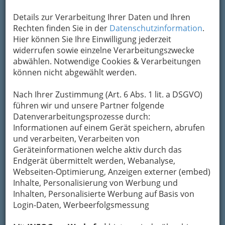
Kontaktaufnahme
Details zur Verarbeitung Ihrer Daten und Ihren
Um die Info-Graz Firmen
vor Spam-Mails zu
Rechten finden Sie in der
Datenschutzinformation
.
bewahren
, verwenden wir an dieser Stelle zur
Hier können Sie Ihre Einwilligung jederzeit
Übermittlung Ihrer Nachricht ein sicheres
widerrufen sowie einzelne Verarbeitungszwecke
Formular. Ihre Nachricht wird nach dem
abwählen. Notwendige Cookies & Verarbeitungen
Absenden umgehend per Mail an das
können nicht abgewählt werden.
Unternehmen Schloss-Schule St. Radegund
weitergeleitet.
Nach Ihrer Zustimmung (Art. 6 Abs. 1 lit. a DSGVO)
führen wir und unsere Partner folgende
Mein Name
Datenverarbeitungsprozesse durch:
Informationen auf einem Gerät speichern, abrufen
und verarbeiten, Verarbeiten von
Meine Email Adresse
Geräteinformationen welche aktiv durch das
Endgerät übermittelt werden, Webanalyse,
Webseiten-Optimierung, Anzeigen externer (embed)
Inhalte, Personalisierung von Werbung und
Mein Betreff
Inhalten, Personalisierte Werbung auf Basis von
Login-Daten, Werbeerfolgsmessung
Meine Nachricht