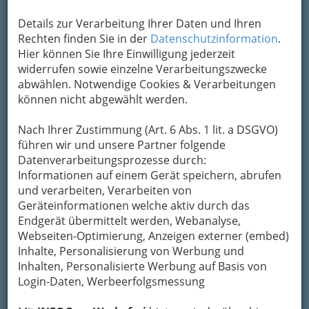
aktualisiert werden, an.
Details zur Verarbeitung Ihrer Daten und Ihren
Denn eines ist sicher:
Rechten finden Sie in der
Datenschutzinformation
.
Hier können Sie Ihre Einwilligung jederzeit
Ihre Chancen steigen durch eine
widerrufen sowie einzelne Verarbeitungszwecke
optimale Aus- und Weiterbildung!
abwählen. Notwendige Cookies & Verarbeitungen
können nicht abgewählt werden.
Nach Ihrer Zustimmung (Art. 6 Abs. 1 lit. a DSGVO)
führen wir und unsere Partner folgende
Datenverarbeitungsprozesse durch:
Informationen auf einem Gerät speichern, abrufen
und verarbeiten, Verarbeiten von
Geräteinformationen welche aktiv durch das
Endgerät übermittelt werden, Webanalyse,
Webseiten-Optimierung, Anzeigen externer (embed)
Inhalte, Personalisierung von Werbung und
Inhalten, Personalisierte Werbung auf Basis von
Login-Daten, Werbeerfolgsmessung