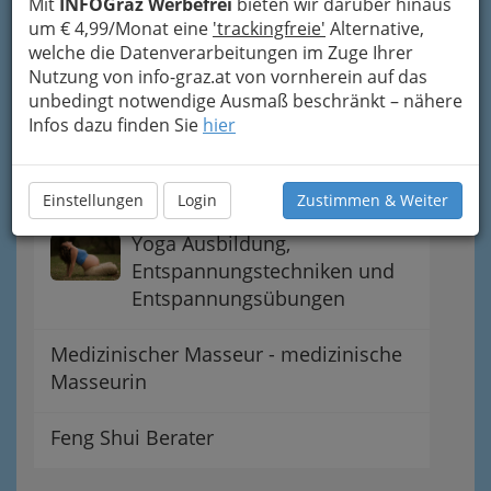
Mit
INFOGraz Werbefrei
bieten wir darüber hinaus
um € 4,99/Monat eine
'trackingfreie'
Alternative,
welche die Datenverarbeitungen im Zuge Ihrer
Nutzung von info-graz.at von vornherein auf das
unbedingt notwendige Ausmaß beschränkt – nähere
neue Berufe
Infos dazu finden Sie
hier
MentaltrainerIn
Einstellungen
Login
Zustimmen & Weiter
Yoga Ausbildung,
Entspannungstechniken und
Entspannungsübungen
Medizinischer Masseur - medizinische
Masseurin
Feng Shui Berater