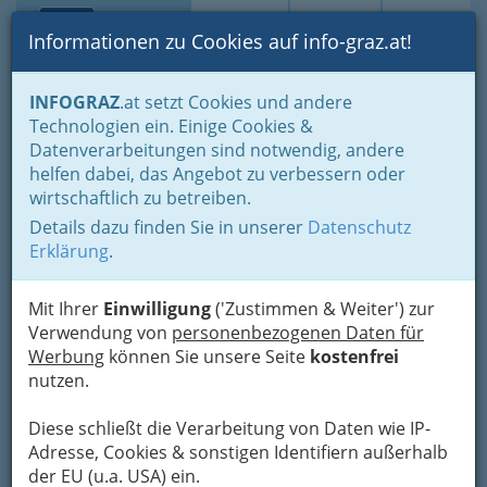
Toggle navi
Suche
Login
Menü
Informationen zu Cookies auf info-graz.at!
Home
Lebens-Guide
Aus- & Weiterbildung
Neue Berufe
INFOGRAZ
.at setzt Cookies und andere
Technologien ein. Einige Cookies &
Nav
Datenverarbeitungen sind notwendig, andere
Neue Berufe
helfen dabei, das Angebot zu verbessern oder
wirtschaftlich zu betreiben.
Neue Berufe -
Details dazu finden Sie in unserer
Datenschutz
alte Bahnen
Erklärung
.
verlassen
Mit Ihrer
Einwilligung
('Zustimmen & Weiter') zur
Unzufrieden mit Ihrer
Verwendung von
personenbezogenen Daten für
Arbeit? Sie suchen
Werbung
können Sie unsere Seite
kostenfrei
mehr Herausforderung oder ein neues
nutzen.
interessanteres Aufgabengebiet?
Wenn Sie sich neu orientieren, keinen Job
Diese schließt die Verarbeitung von Daten wie IP-
sondern Ihre Berufung suchen, dann schauen
Adresse, Cookies & sonstigen Identifiern außerhalb
Sie sich doch die folgenden Beiträge, die laufend
der EU (u.a. USA) ein.