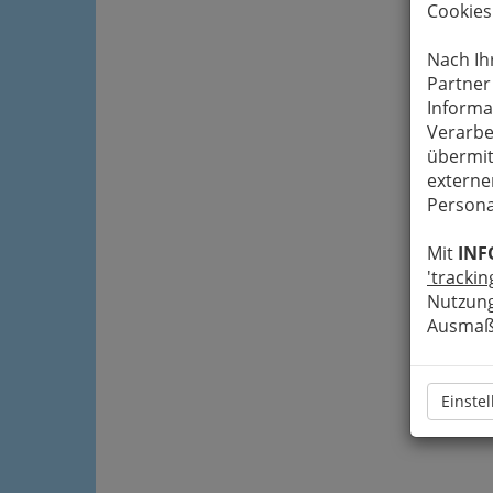
Cookies
Nach Ih
Partner
Informa
Verarbe
übermit
externe
Persona
Mit
INF
'trackin
Nutzung
Ausmaß 
Einste