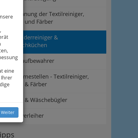
Landesinnung der Textilreiniger,
unsere
Wäscher und Färber
,
Münzkleiderreiniger &
erät
n
Mietwaschküchen
ten,
smessung
Teppichaufbewahrer
t eine
Übernahmestellen - Textilreiniger,
 Ihrer
Wäscher & Färber
dige
Wäscher & Wäschebügler
 Weiter
Wäscheverleiher
ipps