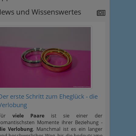
ews und Wissenswertes
Der erste Schritt zum Eheglück - die
Verlobung
Für
viele Paare
ist sie einer der
romantischsten Momente ihrer Beziehung -
die Verlobung
. Manchmal ist es ein langer
und beschwerlicher Weg, bis die bedeutsame