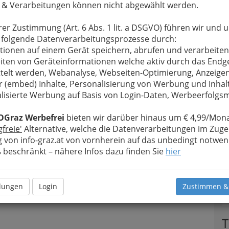
 & Verarbeitungen können nicht abgewählt werden.
rer Zustimmung (Art. 6 Abs. 1 lit. a DSGVO) führen wir und 
 folgende Datenverarbeitungsprozesse durch:
tionen auf einem Gerät speichern, abrufen und verarbeiten
iten von Geräteinformationen welche aktiv durch das Endg
telt werden, Webanalyse, Webseiten-Optimierung, Anzeige
r (embed) Inhalte, Personalisierung von Werbung und Inhal
lisierte Werbung auf Basis von Login-Daten, Werbeerfolg
OGraz Werbefrei
bieten wir darüber hinaus um € 4,99/Mona
gfreie'
Alternative, welche die Datenverarbeitungen im Zuge
 von info-graz.at von vornherein auf das unbedingt notwen
beschränkt – nähere Infos dazu finden Sie
hier
llungen
Login
Zustimmen &
T