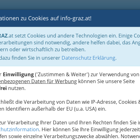
tionen zu Cookies auf info-graz.at!
B
F
G
B
GEN
LOGS
OTOS
ASTRONOMIE
RANCHEN
RAZ
.at setzt Cookies und andere Technologien ein. Einige C
be & Handwerk, Gliederung der WKO
Textilreiniger, Wäscher & Färber
Mün
rarbeitungen sind notwendig, andere helfen dabei, das An
ern oder wirtschaftlich zu betreiben.
 dazu finden Sie in unserer
Datenschutz Erklärung
.
S
er
Einwilligung
('Zustimmen & Weiter') zur Verwendung von
enbezogenen Daten für Werbung
können Sie unsere Seite
rei
nutzen.
chließt die Verarbeitung von Daten wie IP-Adresse, Cookies 
n Identifiern außerhalb der EU (u.a. USA) ein.
 zur Verarbeitung Ihrer Daten und Ihren Rechten finden Sie i
hutzinformation
. Hier können Sie Ihre Einwilligung jederzeit
fen sowie einzelne Verarbeitungszwecke abwählen. Notwen