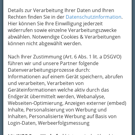
Details zur Verarbeitung Ihrer Daten und Ihren
Kontaktaufnahme
Rechten finden Sie in der
Datenschutzinformation
.
Hier können Sie Ihre Einwilligung jederzeit
Um die Info-Graz Firmen
vor Spam-Mails zu
widerrufen sowie einzelne Verarbeitungszwecke
bewahren
, verwenden wir an dieser Stelle zur
abwählen. Notwendige Cookies & Verarbeitungen
Übermittlung Ihrer Nachricht ein sicheres
können nicht abgewählt werden.
Formular. Ihre Nachricht wird nach dem
Absenden umgehend per Mail an das
Nach Ihrer Zustimmung (Art. 6 Abs. 1 lit. a DSGVO)
Unternehmen Franz Kotnik weitergeleitet.
führen wir und unsere Partner folgende
Mein Name
Datenverarbeitungsprozesse durch:
Informationen auf einem Gerät speichern, abrufen
und verarbeiten, Verarbeiten von
Geräteinformationen welche aktiv durch das
Meine Email Adresse
Endgerät übermittelt werden, Webanalyse,
Webseiten-Optimierung, Anzeigen externer (embed)
Inhalte, Personalisierung von Werbung und
Mein Betreff
Inhalten, Personalisierte Werbung auf Basis von
Login-Daten, Werbeerfolgsmessung