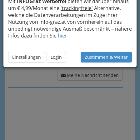
Mit
INFOGraz Werbefrei
bieten wir darüber hinaus
Meine Nachricht
um € 4,99/Monat eine
'trackingfreie'
Alternative,
welche die Datenverarbeitungen im Zuge Ihrer
Nutzung von info-graz.at von vornherein auf das
unbedingt notwendige Ausmaß beschränkt – nähere
Infos dazu finden Sie
hier
Einstellungen
Login
Zustimmen & Weiter
Meine Nachricht senden