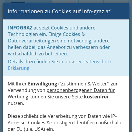
Toggle navi
Suche
Login
Menü
Informationen zu Cookies auf info-graz.at!
Home
Branchen
Einkaufen & Schenken - der Handel
INFOGRAZ
.at setzt Cookies und andere
Handel in Graz
Dinge des täglichen Lebens
Technologien ein. Einige Cookies &
Maschinen u. Computersysteme u. techn. Bedarf
Datenverarbeitungen sind notwendig, andere
Nähmaschinenhandel
helfen dabei, das Angebot zu verbessern oder
Franz Kotnik
Nav
wirtschaftlich zu betreiben.
Details dazu finden Sie in unserer
Datenschutz
St.-Peter-Hauptstraße 195, 8042 Graz
Erklärung
.
+43 316 409 393
+43 316 4093 9340
Mit Ihrer
Einwilligung
('Zustimmen & Weiter') zur
Verwendung von
personenbezogenen Daten für
Werbung
können Sie unsere Seite
kostenfrei
nutzen.
Karte
Diese schließt die Verarbeitung von Daten wie IP-
Adresse, Cookies & sonstigen Identifiern außerhalb
Adresse mit Google Maps anschauen
der EU (u.a. USA) ein.