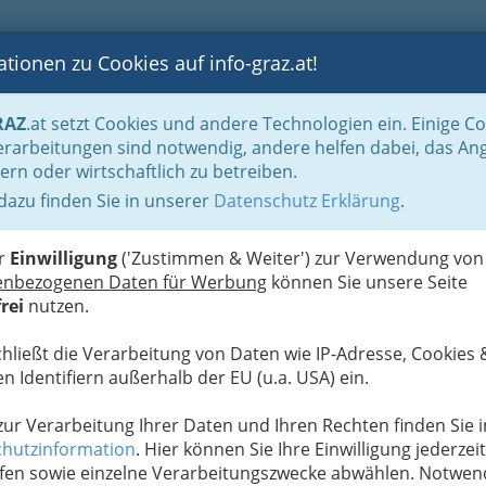
tionen zu Cookies auf info-graz.at!
B
F
G
B
GEN
LOGS
OTOS
ASTRONOMIE
RANCHEN
RAZ
.at setzt Cookies und andere Technologien ein. Einige C
rarbeitungen sind notwendig, andere helfen dabei, das An
ern oder wirtschaftlich zu betreiben.
 dazu finden Sie in unserer
Datenschutz Erklärung
.
G
raum Papierfabrik
S
er
Einwilligung
('Zustimmen & Weiter') zur Verwendung von
enbezogenen Daten für Werbung
können Sie unsere Seite
Next
rei
nutzen.
chließt die Verarbeitung von Daten wie IP-Adresse, Cookies 
n Identifiern außerhalb der EU (u.a. USA) ein.
 zur Verarbeitung Ihrer Daten und Ihren Rechten finden Sie i
hutzinformation
. Hier können Sie Ihre Einwilligung jederzeit
fen sowie einzelne Verarbeitungszwecke abwählen. Notwen