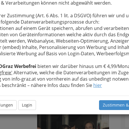
 & Verarbeitungen können nicht abgewählt werden.
rer Zustimmung (Art. 6 Abs. 1 lit. a DSGVO) führen wir und 
 folgende Datenverarbeitungsprozesse durch:
tionen auf einem Gerät speichern, abrufen und verarbeiten
iten von Geräteinformationen welche aktiv durch das Endg
telt werden, Webanalyse, Webseiten-Optimierung, Anzeige
r (embed) Inhalte, Personalisierung von Werbung und Inhal
lisierte Werbung auf Basis von Login-Daten, Werbeerfolg
FOR YOUNGSTERS IN MALAWI - 001
OGraz Werbefrei
bieten wir darüber hinaus um € 4,99/Mona
gfreie'
Alternative, welche die Datenverarbeitungen im Zuge
rgrößern
 von info-graz.at von vornherein auf das unbedingt notwen
beschränkt – nähere Infos dazu finden Sie
hier
R YOUNGSTERS IN MALAWI
abrik Graz
llungen
Login
Zustimmen &