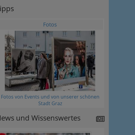
ipps
Fotos
Fotos von Events und von unserer schönen
Stadt Graz
ews und Wissenswertes