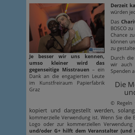
Derzeit k
würden jed
Das
Chari
BOSCO zu 
Chance zu
können und
zu gestalte
Je besser wir uns kennen,
Durch die
umso kleiner wird das
wir auch
gegenseitige Misstrauen
– ein
Spenden au
Dank an die engagierten Leute
Die M
im Kunstfreiraum Papierfabrik
Graz
und
© Regeln 
kopiert und dargestellt werden, solan
kommerzielle Verwendung ist. Wenn Sie die Bil
Logo oder zur kommerziellen Verwendung w
und/oder G+ hilft dem Veranstalter (und 