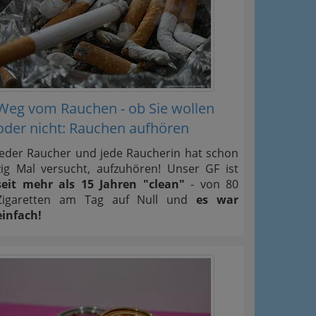
 Oben
Weg vom Rauchen - ob Sie wollen
oder nicht: Rauchen aufhören
Jeder Raucher und jede Raucherin hat schon
zig Mal versucht, aufzuhören! Unser GF ist
seit mehr als 15 Jahren "clean"
- von 80
Zigaretten am Tag auf Null und
es war
einfach!