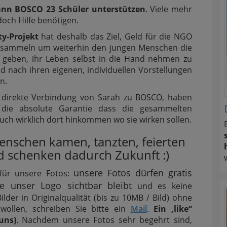
ann BOSCO 23 Schüler unterstützen
. Viele mehr
och Hilfe benötigen.
ty-Projekt
hat deshalb das Ziel, Geld für die NGO
sammeln um weiterhin den jungen Menschen die
 geben, ihr Leben selbst in die Hand nehmen zu
 nach ihren eigenen, individuellen Vorstellungen
n.
 direkte Verbindung von Sarah zu BOSCO, haben
 die absolute Garantie dass die gesammelten
ch wirklich dort hinkommen wo sie wirken sollen.
enschen kamen, tanzten, feierten
 schenken dadurch Zukunft :)
unsere Fotos dürfen gratis
für unsere Fotos:
ge unser Logo sichtbar bleibt
und es keine
der in Originalqualität (bis zu 10MB / Bild) ohne
ollen, schreiben Sie bitte ein
Mail
.
Ein ‚like“
uns)
. Nachdem unsere Fotos sehr begehrt sind,