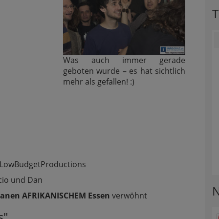
T
Was auch immer gerade
geboten wurde – es hat sichtlich
mehr als gefallen! :)
a. LowBudgetProductions
cio und Dan
N
ganen AFRIKANISCHEM Essen
verwöhnt
s"