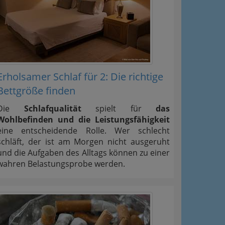
Erholsamer Schlaf für 2: Die richtige
Bettgröße finden
Die
Schlafqualität
spielt für
das
Wohlbefinden und die Leistungsfähigkeit
eine entscheidende Rolle. Wer schlecht
schläft, der ist am Morgen nicht ausgeruht
und die Aufgaben des Alltags können zu einer
wahren Belastungsprobe werden.
ation
Information