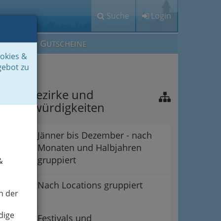
Suche
Login
M
G
EIN IG
UTSCHEINE
ookies &
gebot zu
raz - Bezirke und
ehenswürdigkeiten
Jänner bis Dezember - nach
Monaten und Halbjahren
gruppiert
&
Nach Locations gruppiert
n der
dige
Festivals und