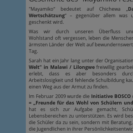
"Mayamiko“ bedeutet auf Chichewa „
D
Wertschätzung
“ – gegenüber allem was 
geschenkt wird.
Was wir durch unseren Überfluss un
Wohlstand oft vergessen, leben die Mensche
ärmsten Länder der Welt auf bewundernswert
Tag.
Sarah hat ein Jahr lang unter der Organisatio
Welt" in Malawi / Lilongwe
freiwillig gearbe
erlebt, dass es aber besonders dur
Arbeitslosigkeit und fehlende Schulbildung ka
einen Weg aus der Armut zu finden.
Im Februar 2009 wurde die
Initiative BOSCO
= „Freunde für das Wohl von Schülern und
hat es sich zur Aufgabe gemacht, Schüle
Lebensbereichen zu unterstützen. Es wird beso
die Schüler da zu sein, sondern mit Beratung
die Jugendlichen in ihrer Persönlichkeitsentwi