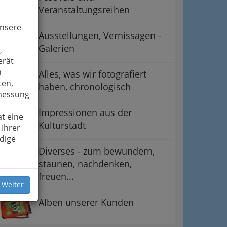
Veranstaltungsreihen
unsere
Ausstellungen, Vernissagen -
Galerien
,
erät
n
Alles, was wir fotografiert
ten,
haben, chronologisch
smessung
Impressionen aus der
t eine
Kulturstadt
 Ihrer
dige
Diverses - zum bewundern,
staunen, nachdenken,
freuen...
 Weiter
Alben unserer Kunden