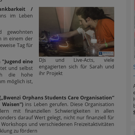
ankbarkeit /
uns im Leben
d gewohnten
n in einem der
eweise Tag für
DJs und Live-Acts, viele
n
"Jugend eine
engagierten sich für Sarah und
itet und selbst
ihr Projekt
ch die hohe
um möglich ist,
 („Bwenzi Orphans Students Care Organisation“
 Waisen“)
ins Leben gerufen. Diese Organisation
rn mit finanziellen Schwierigkeiten in allen
nders darauf Wert gelegt, nicht nur finanziell für
, Workshops und verschiedenen Freizeitaktivitäten
cklung zu fördern