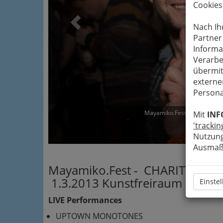
Cookies
Nach Ih
Partner
Informa
Verarbe
übermit
externe
Persona
Mayamiko.Fest - CHARITY 
Mit
INF
'trackin
Ve
Nutzung
Ausmaß 
Mayamiko.Fest - CHARITY FO
1.3.2013 Kunstfreiraum Papierf
Einste
LIVE Performances
UPTOWN MONOTONES