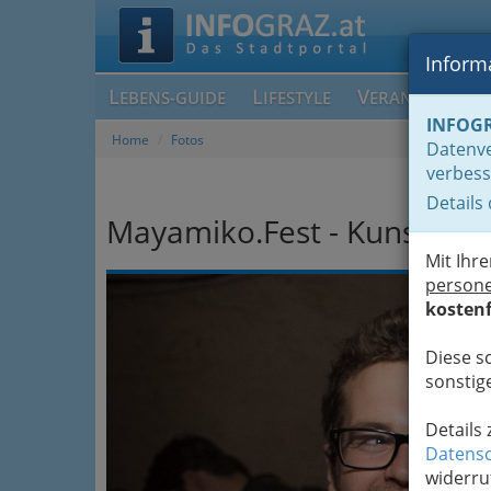
Informa
L
L
V
EBENS-GUIDE
IFESTYLE
ERANSTALTUN
INFOG
Home
Fotos
Datenve
verbess
Details
Mayamiko.Fest - Kunstfrei
Mit Ihr
Previous
person
kostenf
Diese s
sonstige
Details
Datensc
widerru