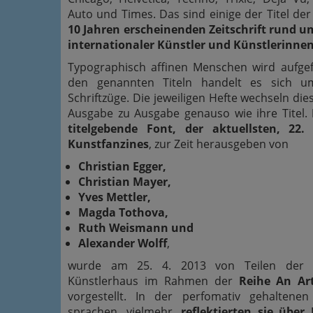
Auto und Times. Das sind einige der Titel de
10 Jahren erscheinenden Zeitschrift rund 
internationaler Künstler und Künstlerinne
Typographisch affinen Menschen wird aufgefa
den genannten Titeln handelt es sich u
Schriftzüge. Die jeweiligen Hefte wechseln di
Ausgabe zu Ausgabe genauso wie ihre Titel.
titelgebende Font, der aktuellsten, 22
Kunstfanzines
, zur Zeit herausgeben von
Christian Egger,
Christian Mayer,
Yves Mettler,
Magda Tothova,
Ruth Weismann und
Alexander Wolff
,
wurde am 25. 4. 2013 von Teilen der 
Künstlerhaus im Rahmen der
Reihe An Ar
vorgestellt. In der perfomativ gehaltenen
sprachen, vielmehr,
reflektierten sie über