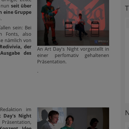
r nun
seit über
T
um eine Gruppe
n
.
llen sein: Bei
m Fonts, also
ese nämlich von
Redivivia, der
An Art Day's Night vorgestellt in
. Ausgabe des
einer perfomativ gehaltenen
Präsentation.
.
Redaktion im
N
t Day's Night
 Präsentation,
 Konzept, Idee