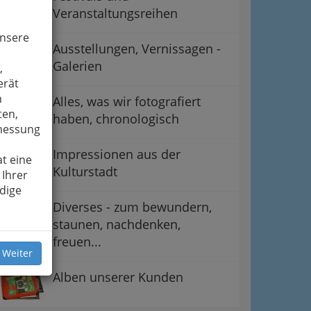
Veranstaltungsreihen
unsere
Ausstellungen, Vernissagen -
Galerien
,
erät
n
Alles, was wir fotografiert
ten,
haben, chronologisch
smessung
Impressionen aus der
t eine
Kulturstadt
 Ihrer
dige
Diverses - zum bewundern,
staunen, nachdenken,
freuen...
 Weiter
Alben unserer Kunden