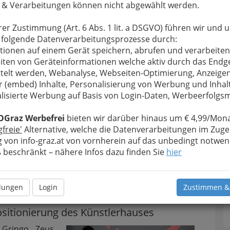
 & Verarbeitungen können nicht abgewählt werden.
rer Zustimmung (Art. 6 Abs. 1 lit. a DSGVO) führen wir und 
 folgende Datenverarbeitungsprozesse durch:
tionen auf einem Gerät speichern, abrufen und verarbeiten
iten von Geräteinformationen welche aktiv durch das Endg
telt werden, Webanalyse, Webseiten-Optimierung, Anzeige
r (embed) Inhalte, Personalisierung von Werbung und Inhal
lisierte Werbung auf Basis von Login-Daten, Werbeerfolg
OGraz Werbefrei
bieten wir darüber hinaus um € 4,99/Mona
medialer Selbstpositionierung - 001
gfreie'
Alternative, welche die Datenverarbeitungen im Zuge
rgrößern
 von info-graz.at von vornherein auf das unbedingt notwen
beschränkt – nähere Infos dazu finden Sie
hier
ed). Stil und Dekadenz im Zeichen
llungen
Login
Zustimmen &
ositionierung des Künstlerhauses
 Gringo, Zeus,