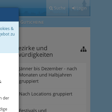
Suche
Login
M
G
EIN IG
UTSCHEINE
ookies &
gebot zu
raz - Bezirke und
ehenswürdigkeiten
Jänner bis Dezember - nach
Monaten und Halbjahren
gruppiert
&
Nach Locations gruppiert
n der
dige
Festivals und