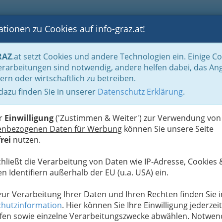
tionen zu Cookies auf info-graz.at!
B
F
G
B
GEN
LOGS
OTOS
ASTRONOMIE
RANCHEN
RAZ
.at setzt Cookies und andere Technologien ein. Einige C
rarbeitungen sind notwendig, andere helfen dabei, das An
ern oder wirtschaftlich zu betreiben.
 dazu finden Sie in unserer
Datenschutz Erklärung
.
G
ted).
S
er
Einwilligung
('Zustimmen & Weiter') zur Verwendung von
enbezogenen Daten für Werbung
können Sie unsere Seite
Next
rei
nutzen.
chließt die Verarbeitung von Daten wie IP-Adresse, Cookies 
n Identifiern außerhalb der EU (u.a. USA) ein.
 zur Verarbeitung Ihrer Daten und Ihren Rechten finden Sie i
hutzinformation
. Hier können Sie Ihre Einwilligung jederzeit
fen sowie einzelne Verarbeitungszwecke abwählen. Notwen