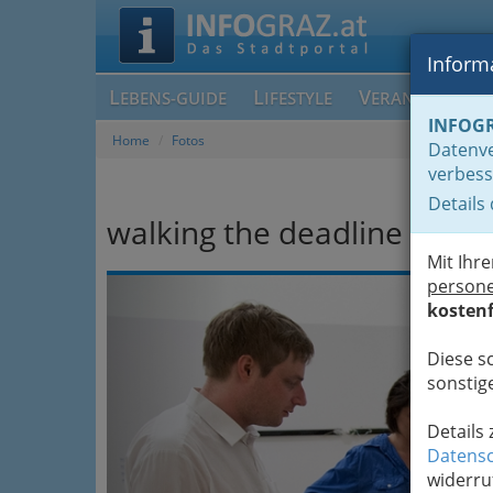
Informa
L
L
V
EBENS-GUIDE
IFESTYLE
ERANSTALTUN
INFOG
Home
Fotos
Datenve
verbess
Details
walking the deadline (revisi
Mit Ihr
Previous
person
kostenf
Diese s
sonstige
Details
Datensc
widerru