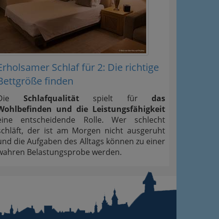
Erholsamer Schlaf für 2: Die richtige
Bettgröße finden
Die
Schlafqualität
spielt für
das
Wohlbefinden und die Leistungsfähigkeit
eine entscheidende Rolle. Wer schlecht
schläft, der ist am Morgen nicht ausgeruht
und die Aufgaben des Alltags können zu einer
wahren Belastungsprobe werden.