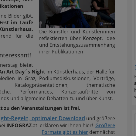
ikationen
.
e Bilder gibt,
Erst im Laufe
Künstlerhaus.
Die Künstler und Künstlerinnen
erend für die
reflektierten über Konzept, Idee
und Entstehungszusammenhang
ihrer Publikationen
nteressant!
nerstag bietet
An Art Day´s Night
im Künstlerhaus, der Halle für
edien in Graz, Podiumsdiskussionen, Vorträge,
s, Katalogpräsentationen, thematische
räche, Performances, Konzertauftritte von
nds und allgemeine Debatten zu und über Kunst.
tt zu den Veranstaltungen ist frei.
ight-Regeln, optimaler Download
und größere
bei
INFOGRAZ
.at erklären wir Ihnen hier!
Größere
Formate gibt es hier
demnächst