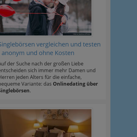
Singlebörsen vergleichen und testen
- anonym und ohne Kosten
Auf der Suche nach der großen Liebe
entscheiden sich immer mehr Damen und
Herren jeden Alters für die einfache,
bequeme Variante: das
Onlinedating über
Singlebörsen
.