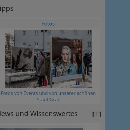
ipps
Fotos
Fotos von Events und von unserer schönen
Stadt Graz
ews und Wissenswertes