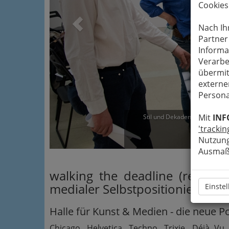
Cookies
Nach Ih
Partner
Informa
Verarbe
übermit
externe
Persona
Mit
INF
Stil und Dekadenz im Zeichen 
'trackin
Ve
Nutzung
Ausmaß 
walking the deadline (revisit
medialer Selbstpositionierung
Einste
Halle für Kunst & Medien - die neue P
Chicago, Helvetica, Techno, Trixie, Déjà Vu,