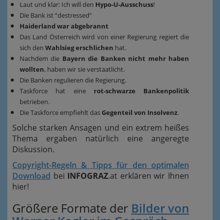
Laut und klar: Ich will den
Hypo-U-Ausschuss
!
Die Bank ist “destressed”
Haiderland war abgebrannt
Das Land Österreich wird von einer Regierung regiert die
sich den
Wahlsieg erschlichen
hat.
Nachdem die
Bayern die Banken nicht mehr haben
wollten
, haben wir sie verstaatlicht.
Die Banken regulieren die Regierung.
Taskforce hat eine
rot-schwarze Bankenpolitik
betrieben.
Die Taskforce empfiehlt das
Gegenteil von Insolvenz
.
Solche starken Ansagen und ein extrem heißes
Thema ergaben natürlich eine angeregte
Diskussion.
Copyright-Regeln & Tipps für den optimalen
Download
bei
INFOGRAZ
.at erklären wir Ihnen
hier!
Größere Formate der
Bilder von