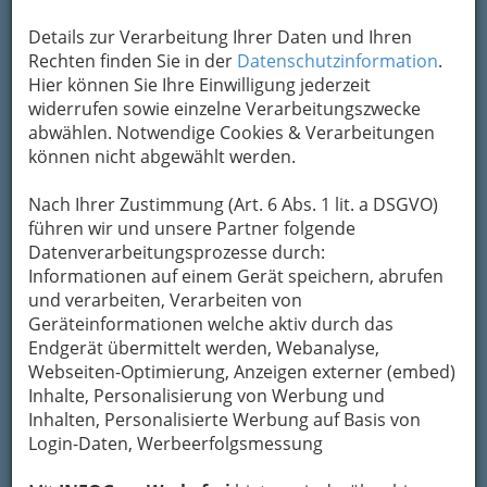
Werner Kogler (Finanzsprecher Grüne) im Gespräch mit Ernst
Details zur Verarbeitung Ihrer Daten und Ihren
Sittinger (Ressortchef Wirtschaft Kleine Zeitung) am 19. März
Rechten finden Sie in der
Datenschutzinformation
.
2014 - 001
Hier können Sie Ihre Einwilligung jederzeit
widerrufen sowie einzelne Verarbeitungszwecke
Vergrößern
abwählen. Notwendige Cookies & Verarbeitungen
können nicht abgewählt werden.
DER HYPO-KRIMI
Nach Ihrer Zustimmung (Art. 6 Abs. 1 lit. a DSGVO)
führen wir und unsere Partner folgende
RETTEN WAS ZU RETTEN IST –
Datenverarbeitungsprozesse durch:
UNTERSUCHEN WAS ZU
Informationen auf einem Gerät speichern, abrufen
UNTERSUCHEN IST
und verarbeiten, Verarbeiten von
Geräteinformationen welche aktiv durch das
Werner Kogler
(Finanzsprecher Grüne) im
Endgerät übermittelt werden, Webanalyse,
Gespräch mit
Ernst Sittinger
(Ressortchef
Webseiten-Optimierung, Anzeigen externer (embed)
Wirtschaft Kleine Zeitung) am 19. März 2014
Inhalte, Personalisierung von Werbung und
Inhalten, Personalisierte Werbung auf Basis von
Volles
Haus im Auditorium des
Login-Daten, Werbeerfolgsmessung
Joanneumviertels
bei einer
eine
Veranstaltung der Grünen und der