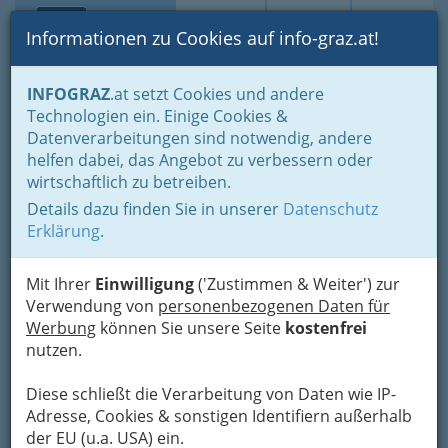
Toggle navi
Suche
Login
Menü
Informationen zu Cookies auf info-graz.at!
Home
Fotos
INFOGRAZ
.at setzt Cookies und andere
Technologien ein. Einige Cookies &
Datenverarbeitungen sind notwendig, andere
Werner Kogler im Gespräch
helfen dabei, das Angebot zu verbessern oder
mit Ernst Sittinger
wirtschaftlich zu betreiben.
Details dazu finden Sie in unserer
Datenschutz
Previous
Next
Erklärung
.
Mit Ihrer
Einwilligung
('Zustimmen & Weiter') zur
Verwendung von
personenbezogenen Daten für
Werbung
können Sie unsere Seite
kostenfrei
nutzen.
Diese schließt die Verarbeitung von Daten wie IP-
Adresse, Cookies & sonstigen Identifiern außerhalb
der EU (u.a. USA) ein.