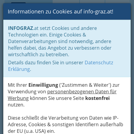
Toggle navi
Suche
Login
Menü
Informationen zu Cookies auf info-graz.at!
Home
Fotos
INFOGRAZ
.at setzt Cookies und andere
Technologien ein. Einige Cookies &
Datenverarbeitungen sind notwendig, andere
Eröffnung styriarte Graz
helfen dabei, das Angebot zu verbessern oder
2015
wirtschaftlich zu betreiben.
Details dazu finden Sie in unserer
Datenschutz
Previous
Next
Erklärung
.
Mit Ihrer
Einwilligung
('Zustimmen & Weiter') zur
Verwendung von
personenbezogenen Daten für
Werbung
können Sie unsere Seite
kostenfrei
nutzen.
Diese schließt die Verarbeitung von Daten wie IP-
Adresse, Cookies & sonstigen Identifiern außerhalb
der EU (u.a. USA) ein.