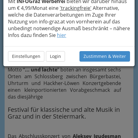
Mit
INFOGraz Werbefrei
bieten wir darüber hinaus
um € 4,99/Monat eine
'trackingfreie'
Alternative,
welche die Datenverarbeitungen im Zuge Ihrer
Nutzung von info-graz.at von vornherein auf das
unbedingt notwendige Ausmaß beschränkt – nähere
Infos dazu finden Sie
hier
Einstellungen
Login
Zustimmen & Weiter
Zum
Auftakt der styriarte 2015
unter dem
Motto “
... und lachte
” boten an insgesamt sechs
Orten am Schlossberg zwischen Bürgerbastei,
Uhrturm und Hackher-Löwen Konzertgebende
einen kleinportionierten Vorabgeschmack auf
das diesjährige
Festival für klassische und alte Musik in
Graz und in der Steiermark.
Das Abschlusskonzert von
Aleksey Igudesman