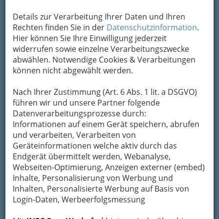
Eröffnung der styriarte 2015 Graz am 26. Juni 2015 – ‚... und
Details zur Verarbeitung Ihrer Daten und Ihren
lachte‘ - 001
Rechten finden Sie in der
Datenschutzinformation
.
Hier können Sie Ihre Einwilligung jederzeit
Vergrößern
widerrufen sowie einzelne Verarbeitungszwecke
abwählen. Notwendige Cookies & Verarbeitungen
können nicht abgewählt werden.
Bei Interesse an
größeren Bildern oder Fotos ohne Logo
lesen Sie bitte
die Bedingungen unten.
Nach Ihrer Zustimmung (Art. 6 Abs. 1 lit. a DSGVO)
führen wir und unsere Partner folgende
“... und lachte”
Datenverarbeitungsprozesse durch:
Informationen auf einem Gerät speichern, abrufen
und verarbeiten, Verarbeiten von
Eröffnung styriarte 2015 Graz
Geräteinformationen welche aktiv durch das
26. Juni 2015
Endgerät übermittelt werden, Webanalyse,
Webseiten-Optimierung, Anzeigen externer (embed)
Inhalte, Personalisierung von Werbung und
Inhalten, Personalisierte Werbung auf Basis von
Login-Daten, Werbeerfolgsmessung