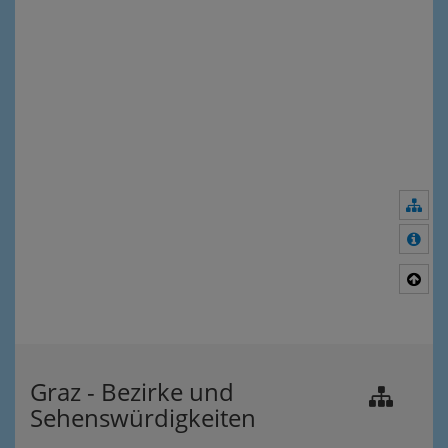
Nav
Meh
Nac
Graz - Bezirke und
Sehenswürdigkeiten