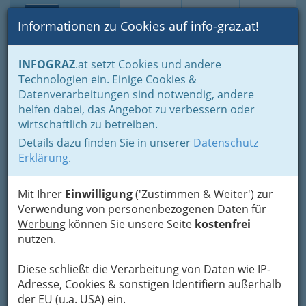
Toggle navi
Suche
Login
Menü
Informationen zu Cookies auf info-graz.at!
Home
Fotos
INFOGRAZ
.at setzt Cookies und andere
Technologien ein. Einige Cookies &
Datenverarbeitungen sind notwendig, andere
‚FREUD KEHRT ZURÜCK‘ -
helfen dabei, das Angebot zu verbessern oder
Erwin Schwentner
wirtschaftlich zu betreiben.
Details dazu finden Sie in unserer
Datenschutz
Previous
Next
Erklärung
.
Mit Ihrer
Einwilligung
('Zustimmen & Weiter') zur
Verwendung von
personenbezogenen Daten für
Werbung
können Sie unsere Seite
kostenfrei
nutzen.
Diese schließt die Verarbeitung von Daten wie IP-
Adresse, Cookies & sonstigen Identifiern außerhalb
der EU (u.a. USA) ein.