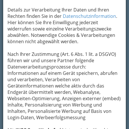
Bilder von ‚FREUD KEHRT ZURÜCK‘ Vernissage des Grazer
Details zur Verarbeitung Ihrer Daten und Ihren
Künstlers Erwin #Schwentner in der galerie sigmund #freud. -
Rechten finden Sie in der
Datenschutzinformation
.
001
Hier können Sie Ihre Einwilligung jederzeit
widerrufen sowie einzelne Verarbeitungszwecke
Vergrößern
abwählen. Notwendige Cookies & Verarbeitungen
können nicht abgewählt werden.
Bei
Interesse an größeren Bildern oder Fotos
ohne Logo
lesen Sie bitte die Bedingungen
Nach Ihrer Zustimmung (Art. 6 Abs. 1 lit. a DSGVO)
unten.
führen wir und unsere Partner folgende
Datenverarbeitungsprozesse durch:
‚FREUD KEHRT ZURÜCK‘
Informationen auf einem Gerät speichern, abrufen
und verarbeiten, Verarbeiten von
Vernissage des Grazer Künstlers
Erwin
Geräteinformationen welche aktiv durch das
Schwentner
in der
galerie sigmund
Endgerät übermittelt werden, Webanalyse,
freud
.
Webseiten-Optimierung, Anzeigen externer (embed)
Inhalte, Personalisierung von Werbung und
Inhalten, Personalisierte Werbung auf Basis von
Login-Daten, Werbeerfolgsmessung