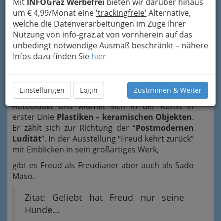
Mit
INFOGraz Werbefrei
bieten wir darüber hinaus
um € 4,99/Monat eine
'trackingfreie'
Alternative,
welche die Datenverarbeitungen im Zuge Ihrer
Nutzung von info-graz.at von vornherein auf das
unbedingt notwendige Ausmaß beschränkt – nähere
Infos dazu finden Sie
hier
Einstellungen
Login
Zustimmen & Weiter
Erwin Schwentner
ist im Wesentlichen
Autodidakt und widmet sich in der Kunst in
erster Linie
Plastiken – keramischen Objekten
.
Er zählt sich zur Richtung der “
Postmodernen
Ludität
”. In der Ausstellung “Freud kehrt zurück”
mit Einblicken in sein großartiges Werk,
gibt es Freud als Freudianer aber auch als Sado
Maso.
Zitat: Geliebt hat Freud nur seine
Hunde...