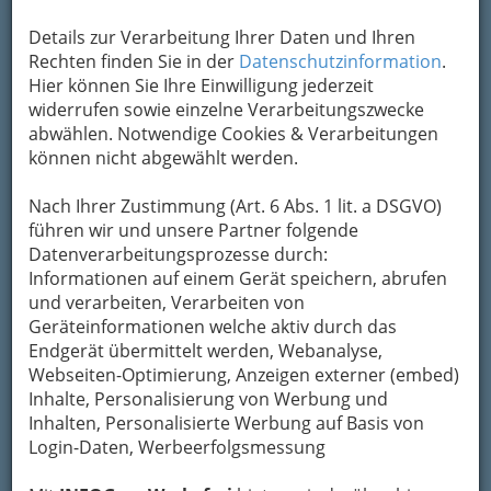
Vernissage der BVBK ‚Passé – vue‘ im Glockenturm ‚Liesl‘ am
Details zur Verarbeitung Ihrer Daten und Ihren
Grazer Schloßberg - 001
Rechten finden Sie in der
Datenschutzinformation
.
Hier können Sie Ihre Einwilligung jederzeit
Vergrößern
widerrufen sowie einzelne Verarbeitungszwecke
abwählen. Notwendige Cookies & Verarbeitungen
können nicht abgewählt werden.
Passé – vue: Vernissage der BVBK
Nach Ihrer Zustimmung (Art. 6 Abs. 1 lit. a DSGVO)
Glockenturm „Liesl“ am Grazer
führen wir und unsere Partner folgende
Schloßberg
Datenverarbeitungsprozesse durch:
Informationen auf einem Gerät speichern, abrufen
"Wir leben in paradoxen Zeiten.
und verarbeiten, Verarbeiten von
Eingezwängt im hier und heute
Geräteinformationen welche aktiv durch das
drängen wir nach dem morgen.
Endgerät übermittelt werden, Webanalyse,
Webseiten-Optimierung, Anzeigen externer (embed)
Klammheimlich fragen wir uns dabei,
Inhalte, Personalisierung von Werbung und
ob früher nicht doch alles besser war?
Inhalten, Personalisierte Werbung auf Basis von
Wir träumen von der guten alten Zeit,
Login-Daten, Werbeerfolgsmessung
nur moderner sollte sie sein und
schöner als damals! Das Morgen ist