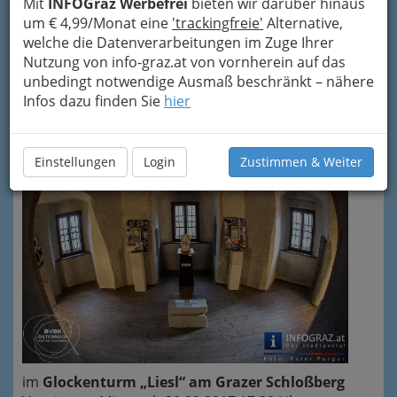
Mit
INFOGraz Werbefrei
bieten wir darüber hinaus
ein Versprechen: von den Dingen, die
um € 4,99/Monat eine
'trackingfreie'
Alternative,
uns das Gestern nicht erfüllen konnte.
welche die Datenverarbeitungen im Zuge Ihrer
Nutzung von info-graz.at von vornherein auf das
Zwischen den beiden
unbedingt notwendige Ausmaß beschränkt – nähere
Sehnsuchtspolen liegt die Gegenwart,
Infos dazu finden Sie
hier
der unzulängliche Moment."
Einstellungen
Login
Zustimmen & Weiter
im
Glockenturm „Liesl“ am Grazer Schloßberg