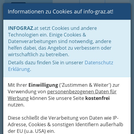
Toggle navi
Suche
Login
Menü
Informationen zu Cookies auf info-graz.at!
Home
Fotos
INFOGRAZ
.at setzt Cookies und andere
Technologien ein. Einige Cookies &
Datenverarbeitungen sind notwendig, andere
Passé–vue - Glockenturm
helfen dabei, das Angebot zu verbessern oder
‚Liesl‘ BVBK
wirtschaftlich zu betreiben.
Details dazu finden Sie in unserer
Datenschutz
Previous
Next
Erklärung
.
Mit Ihrer
Einwilligung
('Zustimmen & Weiter') zur
Verwendung von
personenbezogenen Daten für
Werbung
können Sie unsere Seite
kostenfrei
nutzen.
Diese schließt die Verarbeitung von Daten wie IP-
Adresse, Cookies & sonstigen Identifiern außerhalb
der EU (u.a. USA) ein.