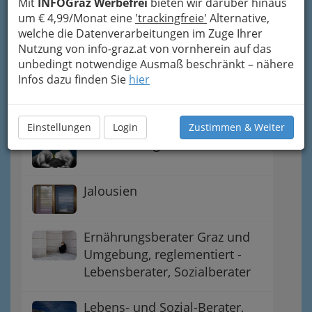
in Graz und Umgebung
Mit
INFOGraz Werbefrei
bieten wir darüber hinaus
um € 4,99/Monat eine
'trackingfreie'
Alternative,
welche die Datenverarbeitungen im Zuge Ihrer
Büroserviceunternehmen -
Nutzung von info-graz.at von vornherein auf das
Bürodienstleistungen
unbedingt notwendige Ausmaß beschränkt – nähere
Infos dazu finden Sie
hier
Esoterische Dienstleistungen Graz und
Umgebung - Esoterik
Einstellungen
Login
Zustimmen & Weiter
Humanenergetiker
Jalousien
Ernährungsberater Graz und
Umgebung, reglementiert -
Lebensberater, Sozialberater
Lebens- und Sozial-Berater,