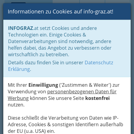
Toggle navi
Suche
Login
Menü
Informationen zu Cookies auf info-graz.at!
Home
Branchen
Gewerbe, Handwerk, Banken
INFOGRAZ
.at setzt Cookies und andere
Gewerbe & Handwerk, Gliederung der WKO
Technologien ein. Einige Cookies &
Allg. FG des Gewerbes
Personenbetreuer
Datenverarbeitungen sind notwendig, andere
Bajusova Lenka
Nav
helfen dabei, das Angebot zu verbessern oder
wirtschaftlich zu betreiben.
Neusitzstraße 15, 8044 Graz
Details dazu finden Sie in unserer
Datenschutz
Erklärung
.
Mit Ihrer
Einwilligung
('Zustimmen & Weiter') zur
Karte
Verwendung von
personenbezogenen Daten für
Werbung
können Sie unsere Seite
kostenfrei
nutzen.
Adresse mit Google Maps anschauen
Diese schließt die Verarbeitung von Daten wie IP-
Adresse, Cookies & sonstigen Identifiern außerhalb
der EU (u.a. USA) ein.