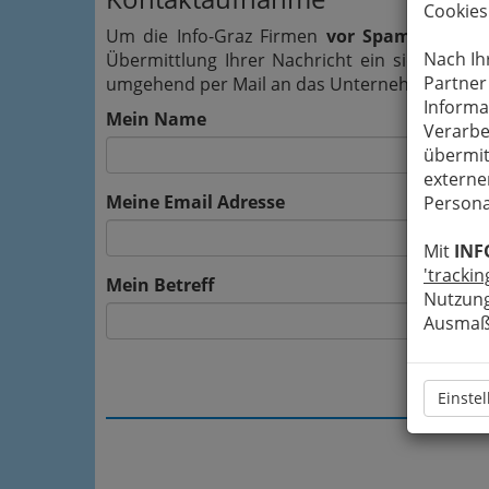
Cookies
Um die Info-Graz Firmen
vor Spam-Mails z
Nach Ih
Übermittlung Ihrer Nachricht ein sicheres 
Partner
umgehend per Mail an das Unternehmen Junge 
Informa
Mein Name
Verarbe
übermit
externe
Meine Email Adresse
Persona
Mit
INF
'trackin
Mein Betreff
Nutzung
Ausmaß 
Einste