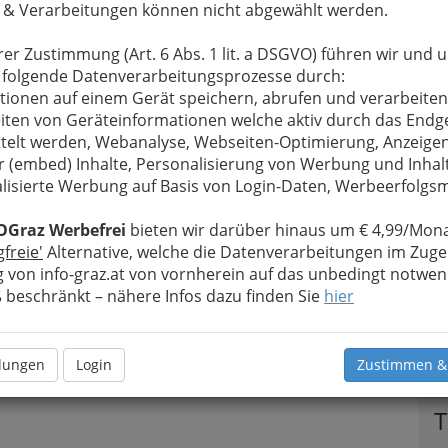
 & Verarbeitungen können nicht abgewählt werden.
u bewahren
, verwenden wir an dieser Stelle zur
rer Zustimmung (Art. 6 Abs. 1 lit. a DSGVO) führen wir und 
Formular. Ihre Nachricht wird nach dem Absenden
 folgende Datenverarbeitungsprozesse durch:
ÖVP weitergeleitet.
tionen auf einem Gerät speichern, abrufen und verarbeiten
Meine Nachricht
iten von Geräteinformationen welche aktiv durch das Endg
telt werden, Webanalyse, Webseiten-Optimierung, Anzeige
r (embed) Inhalte, Personalisierung von Werbung und Inhal
lisierte Werbung auf Basis von Login-Daten, Werbeerfolg
OGraz Werbefrei
bieten wir darüber hinaus um € 4,99/Mona
gfreie'
Alternative, welche die Datenverarbeitungen im Zuge
 von info-graz.at von vornherein auf das unbedingt notwen
beschränkt – nähere Infos dazu finden Sie
hier
Meine Nachricht senden
llungen
Login
Zustimmen &
T