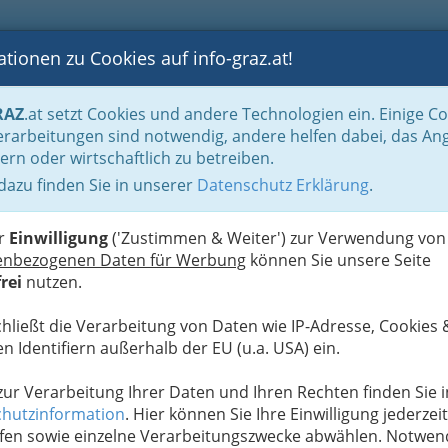
tionen zu Cookies auf info-graz.at!
B
F
G
B
GEN
LOGS
OTOS
ASTRONOMIE
RANCHEN
RAZ
.at setzt Cookies und andere Technologien ein. Einige C
aft - Politik und Parteien
Politik - Vereine und Parteien
rarbeitungen sind notwendig, andere helfen dabei, das An
ern oder wirtschaftlich zu betreiben.
 dazu finden Sie in unserer
Datenschutz Erklärung
.
N
er
Einwilligung
('Zustimmen & Weiter') zur Verwendung von
enbezogenen Daten für Werbung
können Sie unsere Seite
rei
nutzen.
chließt die Verarbeitung von Daten wie IP-Adresse, Cookies 
n Identifiern außerhalb der EU (u.a. USA) ein.
 zur Verarbeitung Ihrer Daten und Ihren Rechten finden Sie i
hutzinformation
. Hier können Sie Ihre Einwilligung jederzeit
fen sowie einzelne Verarbeitungszwecke abwählen. Notwen