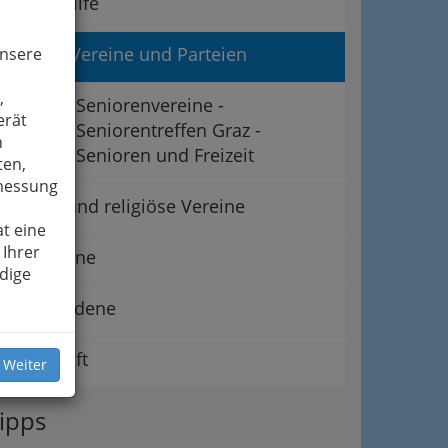
Lebenshilfe
Politik - Vereine und Parteien
unsere
,
Seniorenvereine -
erät
Seniorentreffen Graz -
n
Senioren und Freizeit
ten,
smessung
Soziale und religiöse Vereine
t eine
 Ihrer
Tiervereine
dige
Verschiedene
Wirtschaft
 Weiter
ipps