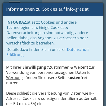
Toggle navi
Suche
Login
Menü
Informationen zu Cookies auf info-graz.at!
Home
Branchen
Gewerbe, Handwerk, Banken
INFOGRAZ
.at setzt Cookies und andere
Gewerbe & Handwerk, Gliederung der WKO
Technologien ein. Einige Cookies &
Allg. FG des Gewerbes
Privatgeschäftsvermittlung
Datenverarbeitungen sind notwendig, andere
Ingrid Jöbstl
Nav
helfen dabei, das Angebot zu verbessern oder
wirtschaftlich zu betreiben.
Falkenhofgasse 48, 8020 Graz
Details dazu finden Sie in unserer
Datenschutz
+43 316 213 939
Erklärung
.
Mit Ihrer
Einwilligung
('Zustimmen & Weiter') zur
Verwendung von
personenbezogenen Daten für
Karte
Werbung
können Sie unsere Seite
kostenfrei
nutzen.
Adresse mit Google Maps anschauen
Diese schließt die Verarbeitung von Daten wie IP-
Adresse, Cookies & sonstigen Identifiern außerhalb
der EU (u.a. USA) ein.