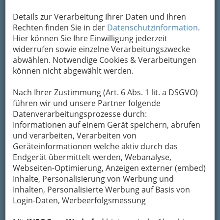
Kontaktaufnahme
Details zur Verarbeitung Ihrer Daten und Ihren
Um die Info-Graz Firmen
vor Spam-Mails zu
Rechten finden Sie in der
Datenschutzinformation
.
bewahren
, verwenden wir an dieser Stelle zur
Hier können Sie Ihre Einwilligung jederzeit
Übermittlung Ihrer Nachricht ein sicheres
widerrufen sowie einzelne Verarbeitungszwecke
Formular. Ihre Nachricht wird nach dem
abwählen. Notwendige Cookies & Verarbeitungen
Absenden umgehend per Mail an das
können nicht abgewählt werden.
Unternehmen weitergeleitet.
Mein Name
Nach Ihrer Zustimmung (Art. 6 Abs. 1 lit. a DSGVO)
führen wir und unsere Partner folgende
Datenverarbeitungsprozesse durch:
Informationen auf einem Gerät speichern, abrufen
Meine Email Adresse
und verarbeiten, Verarbeiten von
Geräteinformationen welche aktiv durch das
Endgerät übermittelt werden, Webanalyse,
Mein Betreff
Webseiten-Optimierung, Anzeigen externer (embed)
Inhalte, Personalisierung von Werbung und
Inhalten, Personalisierte Werbung auf Basis von
Login-Daten, Werbeerfolgsmessung
Meine Nachricht