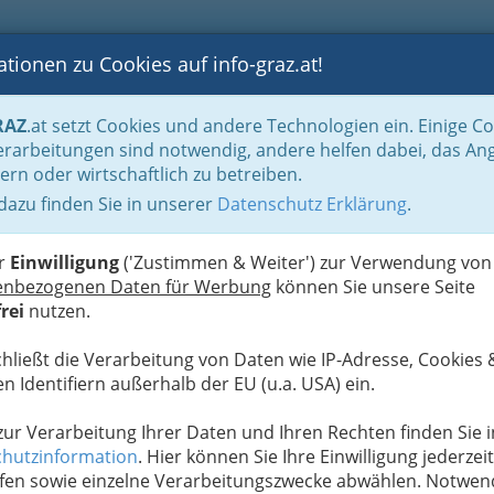
tionen zu Cookies auf info-graz.at!
B
F
G
B
GEN
LOGS
OTOS
ASTRONOMIE
RANCHEN
RAZ
.at setzt Cookies und andere Technologien ein. Einige C
ur- und Vergnügungsbetriebe
Schausteller
rarbeitungen sind notwendig, andere helfen dabei, das An
ern oder wirtschaftlich zu betreiben.
 dazu finden Sie in unserer
Datenschutz Erklärung
.
N
er
Einwilligung
('Zustimmen & Weiter') zur Verwendung von
enbezogenen Daten für Werbung
können Sie unsere Seite
rei
nutzen.
chließt die Verarbeitung von Daten wie IP-Adresse, Cookies 
n Identifiern außerhalb der EU (u.a. USA) ein.
 zur Verarbeitung Ihrer Daten und Ihren Rechten finden Sie i
hutzinformation
. Hier können Sie Ihre Einwilligung jederzeit
fen sowie einzelne Verarbeitungszwecke abwählen. Notwen