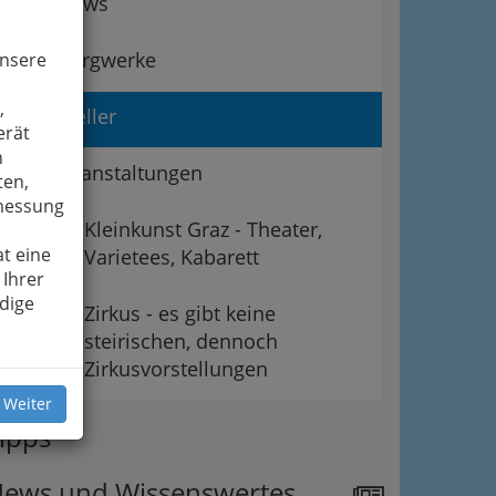
Peepshows
Schaubergwerke
unsere
,
Schausteller
erät
n
Sportveranstaltungen
ten,
smessung
Kleinkunst Graz - Theater,
t eine
Varietees, Kabarett
 Ihrer
dige
Zirkus - es gibt keine
steirischen, dennoch
Zirkusvorstellungen
 Weiter
ipps
ews und Wissenswertes