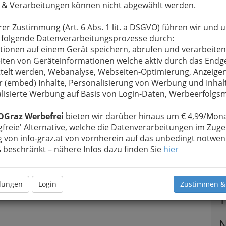
 & Verarbeitungen können nicht abgewählt werden.
rer Zustimmung (Art. 6 Abs. 1 lit. a DSGVO) führen wir und 
 folgende Datenverarbeitungsprozesse durch:
tionen auf einem Gerät speichern, abrufen und verarbeiten
iten von Geräteinformationen welche aktiv durch das Endg
telt werden, Webanalyse, Webseiten-Optimierung, Anzeige
r (embed) Inhalte, Personalisierung von Werbung und Inhal
lisierte Werbung auf Basis von Login-Daten, Werbeerfolg
OGraz Werbefrei
bieten wir darüber hinaus um € 4,99/Mona
gfreie'
Alternative, welche die Datenverarbeitungen im Zuge
 von info-graz.at von vornherein auf das unbedingt notwen
beschränkt – nähere Infos dazu finden Sie
hier
llungen
Login
Zustimmen &
T
N