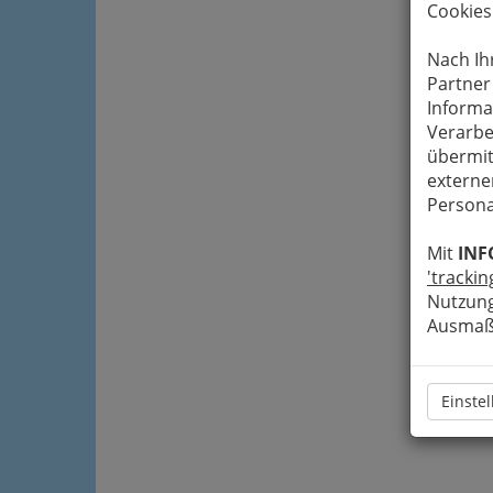
Cookies
Nach Ih
Partner
Informa
Verarbe
übermit
externe
Persona
Mit
INF
'trackin
Nutzung
Ausmaß 
Einste