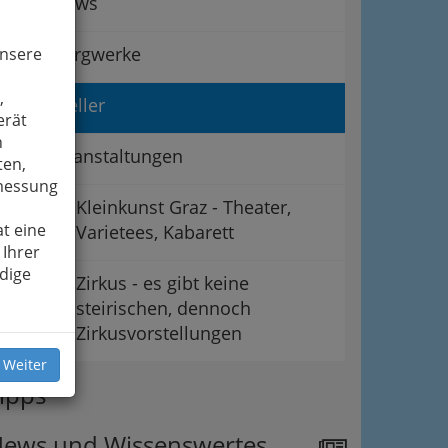
Peepshows
Schaubergwerke
unsere
,
Schausteller
erät
n
Sportveranstaltungen
ten,
smessung
Kleinkunst Graz - Theater,
t eine
Varietees, Kabarett
 Ihrer
dige
Zirkus - es gibt keine
steirischen, dennoch
Zirkusvorstellungen
 Weiter
ipps
ews und Wissenswertes