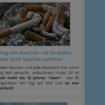
Weg vom Rauchen - ob Sie wollen
oder nicht: Rauchen aufhören
Jeder Raucher und jede Raucherin hat schon
zig Mal versucht, aufzuhören! Unser GF ist
seit mehr als 15 Jahren "clean"
- von 80
Zigaretten am Tag auf Null und
es war
einfach!