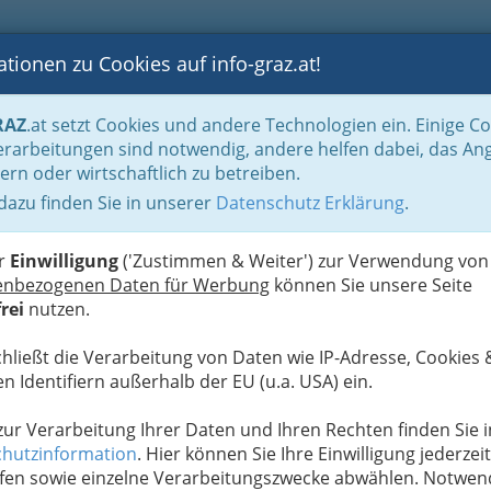
tionen zu Cookies auf info-graz.at!
B
F
G
B
GEN
LOGS
OTOS
ASTRONOMIE
RANCHEN
RAZ
.at setzt Cookies und andere Technologien ein. Einige C
ur- und Vergnügungsbetriebe
Schausteller
rarbeitungen sind notwendig, andere helfen dabei, das An
ern oder wirtschaftlich zu betreiben.
 dazu finden Sie in unserer
Datenschutz Erklärung
.
N
er
Einwilligung
('Zustimmen & Weiter') zur Verwendung von
enbezogenen Daten für Werbung
können Sie unsere Seite
rei
nutzen.
chließt die Verarbeitung von Daten wie IP-Adresse, Cookies 
n Identifiern außerhalb der EU (u.a. USA) ein.
 zur Verarbeitung Ihrer Daten und Ihren Rechten finden Sie i
hutzinformation
. Hier können Sie Ihre Einwilligung jederzeit
fen sowie einzelne Verarbeitungszwecke abwählen. Notwen