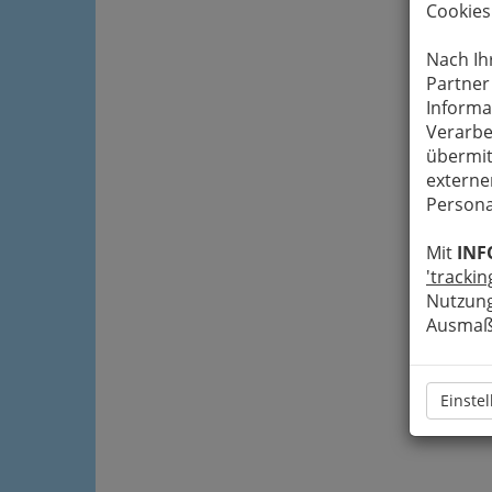
Cookies
Nach Ih
Partner
Informa
Verarbe
übermit
externe
Persona
Mit
INF
'trackin
Nutzung
Ausmaß 
Einste