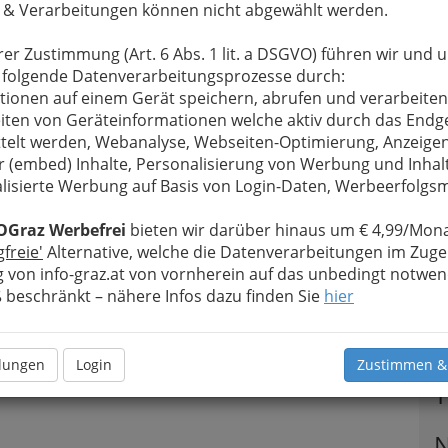
 & Verarbeitungen können nicht abgewählt werden.
rer Zustimmung (Art. 6 Abs. 1 lit. a DSGVO) führen wir und 
 folgende Datenverarbeitungsprozesse durch:
tionen auf einem Gerät speichern, abrufen und verarbeiten
iten von Geräteinformationen welche aktiv durch das Endg
telt werden, Webanalyse, Webseiten-Optimierung, Anzeige
r (embed) Inhalte, Personalisierung von Werbung und Inhal
lisierte Werbung auf Basis von Login-Daten, Werbeerfolg
OGraz Werbefrei
bieten wir darüber hinaus um € 4,99/Mona
gfreie'
Alternative, welche die Datenverarbeitungen im Zuge
 von info-graz.at von vornherein auf das unbedingt notwen
beschränkt – nähere Infos dazu finden Sie
hier
llungen
Login
Zustimmen &
T
N