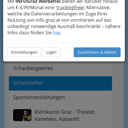
Mit
INFOGraz Werbefrei
bieten wir darüber hinaus
Veranstaltungsorte
um € 4,99/Monat eine
'trackingfreie'
Alternative,
welche die Datenverarbeitungen im Zuge Ihrer
Fachvertretung der Kultur- und
Nutzung von info-graz.at von vornherein auf das
Vergnügungsbetriebe
unbedingt notwendige Ausmaß beschränkt – nähere
Infos dazu finden Sie
hier
Freizeitparks
Einstellungen
Login
Zustimmen & Weiter
Peepshows
Schaubergwerke
Schausteller
Sportveranstaltungen
Kleinkunst Graz - Theater,
Varietees, Kabarett