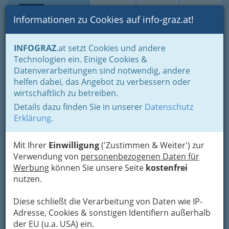
Toggle navi
Suche
Login
Menü
Informationen zu Cookies auf info-graz.at!
Home
Branchen
Tourismus & Freizeitwirtschaft
INFOGRAZ
.at setzt Cookies und andere
Kultur- und Vergnügungsbetriebe
Schausteller
Technologien ein. Einige Cookies &
Renate Vitkovic
Datenverarbeitungen sind notwendig, andere
Nav
helfen dabei, das Angebot zu verbessern oder
Wachtelgasse 3, 8073 Seiersberg
wirtschaftlich zu betreiben.
+43 316 812 387
Details dazu finden Sie in unserer
Datenschutz
Erklärung
.
Mit Ihrer
Einwilligung
('Zustimmen & Weiter') zur
Karte
Verwendung von
personenbezogenen Daten für
Werbung
können Sie unsere Seite
kostenfrei
nutzen.
Adresse mit Google Maps anschauen
Diese schließt die Verarbeitung von Daten wie IP-
Adresse, Cookies & sonstigen Identifiern außerhalb
der EU (u.a. USA) ein.