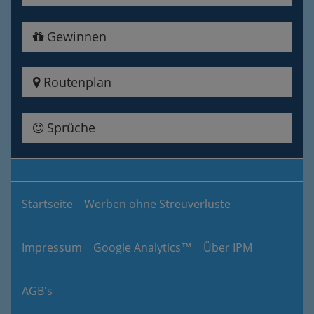
Gewinnen
Routenplan
Sprüche
Startseite
Werben ohne Streuverluste
Impressum
Google Analytics™
Über IPM
AGB's