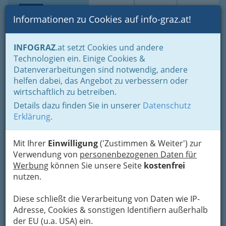
Toggle navi
Suche
Login
Menü
Informationen zu Cookies auf info-graz.at!
Home
Branchen
Gewerbe, Handwerk, Banken
INFOGRAZ
.at setzt Cookies und andere
Gewerbe & Handwerk, Gliederung der WKO
Technologien ein. Einige Cookies &
Landesinnung Mode und Bekleidungstechnik
Datenverarbeitungen sind notwendig, andere
Damenkleidermacher
helfen dabei, das Angebot zu verbessern oder
Jasmin Hirschmann Jassis -
Nav
wirtschaftlich zu betreiben.
Plissee & Mode
Details dazu finden Sie in unserer
Datenschutz
Erklärung
.
Belgiergasse 8, 8020 Graz
+43 664 145 77 78
Mit Ihrer
Einwilligung
('Zustimmen & Weiter') zur
Verwendung von
Gutschein
personenbezogenen Daten für
Werbung
können Sie unsere Seite
kostenfrei
nutzen.
Karte
Diese schließt die Verarbeitung von Daten wie IP-
Adresse, Cookies & sonstigen Identifiern außerhalb
Karte anzeigen
der EU (u.a. USA) ein.