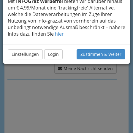
Mit
INFOGraz Werbefrei
bieten wir darüber hinaus
um € 4,99/Monat eine
'trackingfreie'
Alternative,
welche die Datenverarbeitungen im Zuge Ihrer
Nutzung von info-graz.at von vornherein auf das
unbedingt notwendige Ausmaß beschränkt – nähere
Infos dazu finden Sie
hier
Einstellungen
Login
Zustimmen & Weiter
Meine Nachricht senden