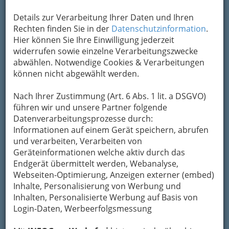
Kontaktaufnahme
Details zur Verarbeitung Ihrer Daten und Ihren
Um die Info-Graz Firmen
vor Spam-Mails zu
Rechten finden Sie in der
Datenschutzinformation
.
bewahren
, verwenden wir an dieser Stelle zur
Hier können Sie Ihre Einwilligung jederzeit
Übermittlung Ihrer Nachricht ein sicheres
widerrufen sowie einzelne Verarbeitungszwecke
Formular. Ihre Nachricht wird nach dem
abwählen. Notwendige Cookies & Verarbeitungen
Absenden umgehend per Mail an das
können nicht abgewählt werden.
Unternehmen Jasmin Hirschmann Jassis - Plissee
& Mode weitergeleitet.
Nach Ihrer Zustimmung (Art. 6 Abs. 1 lit. a DSGVO)
führen wir und unsere Partner folgende
Mein Name
Datenverarbeitungsprozesse durch:
Informationen auf einem Gerät speichern, abrufen
und verarbeiten, Verarbeiten von
Meine Email Adresse
Geräteinformationen welche aktiv durch das
Endgerät übermittelt werden, Webanalyse,
Webseiten-Optimierung, Anzeigen externer (embed)
Inhalte, Personalisierung von Werbung und
Mein Betreff
Inhalten, Personalisierte Werbung auf Basis von
Login-Daten, Werbeerfolgsmessung
Meine Nachricht