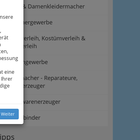
Herren- & Damenkleidermacher
unsere
Hutmachergewerbe
,
erät
Maskenverleih, Kostümverleih &
n
Kleiderverleih
ten,
smessung
Modistengewerbe
t eine
Schirmmacher - Reparateure,
 Ihrer
Schirmeerzeuger
dige
Wäschewarenerzeuger
 Weiter
Wildbartbinder
ipps