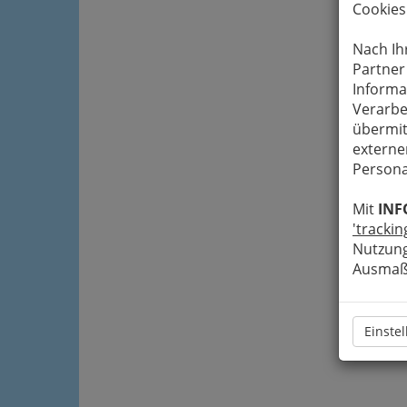
Cookies
Nach Ih
Partner
Informa
Verarbe
übermit
externe
Persona
Mit
INF
'trackin
Nutzung
Ausmaß 
Einste