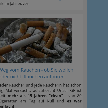
als im Jahr zuvor.
Weg vom Rauchen - ob Sie wollen
oder nicht: Rauchen aufhören
Jeder Raucher und jede Raucherin hat schon
zig Mal versucht, aufzuhören! Unser GF ist
seit mehr als 15 Jahren "clean"
- von 80
Zigaretten am Tag auf Null und
es war
einfach!