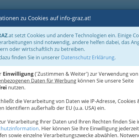
tionen zu Cookies auf info-graz.at!
B
F
G
B
GEN
LOGS
OTOS
ASTRONOMIE
RANCHEN
RAZ
.at setzt Cookies und andere Technologien ein. Einige C
be & Handwerk, Gliederung der WKO
Landesinnung Mode und Bekleidungste
rarbeitungen sind notwendig, andere helfen dabei, das An
ern oder wirtschaftlich zu betreiben.
 dazu finden Sie in unserer
Datenschutz Erklärung
.
S
er
Einwilligung
('Zustimmen & Weiter') zur Verwendung von
enbezogenen Daten für Werbung
können Sie unsere Seite
rei
nutzen.
chließt die Verarbeitung von Daten wie IP-Adresse, Cookies 
n Identifiern außerhalb der EU (u.a. USA) ein.
 zur Verarbeitung Ihrer Daten und Ihren Rechten finden Sie i
hutzinformation
. Hier können Sie Ihre Einwilligung jederzeit
fen sowie einzelne Verarbeitungszwecke abwählen. Notwen