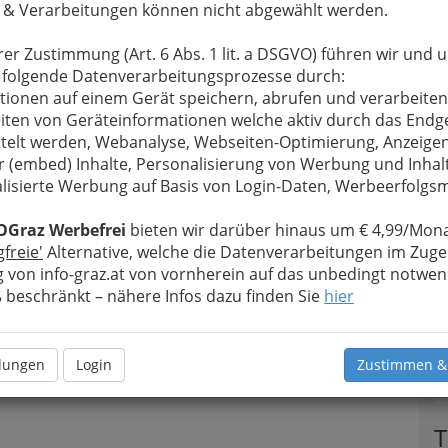
 & Verarbeitungen können nicht abgewählt werden.
rer Zustimmung (Art. 6 Abs. 1 lit. a DSGVO) führen wir und 
 folgende Datenverarbeitungsprozesse durch:
tionen auf einem Gerät speichern, abrufen und verarbeiten
iten von Geräteinformationen welche aktiv durch das Endg
telt werden, Webanalyse, Webseiten-Optimierung, Anzeige
r (embed) Inhalte, Personalisierung von Werbung und Inhal
lisierte Werbung auf Basis von Login-Daten, Werbeerfolg
OGraz Werbefrei
bieten wir darüber hinaus um € 4,99/Mona
gfreie'
Alternative, welche die Datenverarbeitungen im Zuge
 von info-graz.at von vornherein auf das unbedingt notwen
beschränkt – nähere Infos dazu finden Sie
hier
llungen
Login
Zustimmen &
T