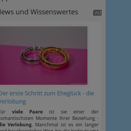
ews und Wissenswertes
Der erste Schritt zum Eheglück - die
Verlobung
Für
viele Paare
ist sie einer der
romantischsten Momente ihrer Beziehung -
die Verlobung
. Manchmal ist es ein langer
und beschwerlicher Weg, bis die bedeutsame