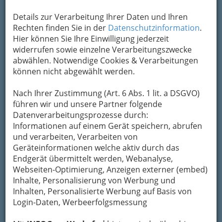
Details zur Verarbeitung Ihrer Daten und Ihren
Rechten finden Sie in der
Datenschutzinformation
.
Hier können Sie Ihre Einwilligung jederzeit
widerrufen sowie einzelne Verarbeitungszwecke
Kulturwerkstatt Graz
abwählen. Notwendige Cookies & Verarbeitungen
können nicht abgewählt werden.
In der Kulturwerkstatt
finden regelmäßig
Kabarettveranstaltungen,
Nach Ihrer Zustimmung (Art. 6 Abs. 1 lit. a DSGVO)
kleinere Konzerte sowie
führen wir und unsere Partner folgende
Kindertheatervorstellungen
statt.
Datenverarbeitungsprozesse durch:
Seit Jänner 2012 findet sich hier auch das
Informationen auf einem Gerät speichern, abrufen
Varieté Museum
.
und verarbeiten, Verarbeiten von
Geräteinformationen welche aktiv durch das
Endgerät übermittelt werden, Webanalyse,
Webseiten-Optimierung, Anzeigen externer (embed)
Inhalte, Personalisierung von Werbung und
Inhalten, Personalisierte Werbung auf Basis von
Ziel bei
Login-Daten, Werbeerfolgsmessung