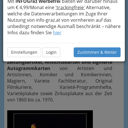
Mit
INFOGraz Werbefrei
bieten wir darüber hinaus
um € 4,99/Monat eine
'trackingfreie'
Alternative,
welche die Datenverarbeitungen im Zuge Ihrer
Nutzung von info-graz.at von vornherein auf das
der Konzeption eines österreichweit
unbedingt notwendige Ausmaß beschränkt – nähere
einzigartigem Museums für Varieté war, das
Infos dazu finden Sie
hier
Schaffen von Künstlern und Künstlerinnen
vergangener Zeit zu würdigen
und einen
Transfereffekt in die Gegenwart zu ermöglichen.
Einstellungen
Login
Zustimmen & Weiter
Gezeigt werden im Museum Original
Zeitungsartikel, Ansichtskarten und signierte
Autogrammkarten
von Artisten und
Artistinnen, Komiker und Komikerinnen,
Magiern, Variete Fachliteratur, Original
Filmkuriere, Varieté-Programmhefte,
Varieté
plakate
sowie Zirkusplakate aus der Zeit
von 1860 bis ca. 1970.