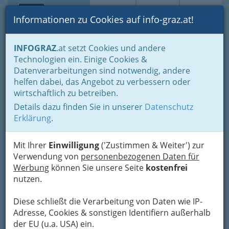
Toggle navi
Suche
Login
Menü
Informationen zu Cookies auf info-graz.at!
Home
Branchen
Notdienste für (fast) alle Fälle
INFOGRAZ
.at setzt Cookies und andere
Selbsthilfegruppen
Technologien ein. Einige Cookies &
Selbsthilfegruppen für Kinder und Jugendliche
Datenverarbeitungen sind notwendig, andere
Kulturwerkstatt -
helfen dabei, das Angebot zu verbessern oder
wirtschaftlich zu betreiben.
Kleinkunstbühne & Varieté
Details dazu finden Sie in unserer
Datenschutz
Museum - Dr. Christian
Erklärung
.
Jabornig
Mit Ihrer
Einwilligung
('Zustimmen & Weiter') zur
Dreihackengasse 26, 8020 Graz
Verwendung von
personenbezogenen Daten für
+43 316 570 958
Werbung
können Sie unsere Seite
kostenfrei
+43 699 1106 8171
nutzen.
Diese schließt die Verarbeitung von Daten wie IP-
Adresse, Cookies & sonstigen Identifiern außerhalb
der EU (u.a. USA) ein.