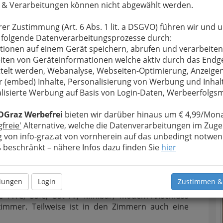
 & Verarbeitungen können nicht abgewählt werden.
tos direkt vor
rer Zustimmung (Art. 6 Abs. 1 lit. a DSGVO) führen wir und 
 folgende Datenverarbeitungsprozesse durch:
tionen auf einem Gerät speichern, abrufen und verarbeiten
stelle an der
iten von Geräteinformationen welche aktiv durch das Endg
telt werden, Webanalyse, Webseiten-Optimierung, Anzeige
r (embed) Inhalte, Personalisierung von Werbung und Inhal
T
lisierte Werbung auf Basis von Login-Daten, Werbeerfolg
N
r Feste wie z. B.: Hochzeiten, Geburtstage,
OGraz Werbefrei
bieten wir darüber hinaus um € 4,99/Mona
gfreie'
Alternative, welche die Datenverarbeitungen im Zuge
te Zimmer im De-luxe Standard
 von info-graz.at von vornherein auf das unbedingt notwen
peisen)
beschränkt – nähere Infos dazu finden Sie
hier
llungen
Login
Zustimmen &
mer mit Zusatzbett sowie die 4 Suiten sind in
e /WC, Safe, Sat-TV, Minibar, Modem-Anschluss
dezimmer. Teilweise ist in den Zimmern auch eine