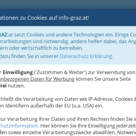
tionen zu Cookies auf info-graz.at!
B
F
G
B
GEN
LOGS
OTOS
ASTRONOMIE
RANCHEN
RAZ
.at setzt Cookies und andere Technologien ein. Einige C
ents
Locations mieten - Lokale & Räume
Seminarräume zum Mieten
rarbeitungen sind notwendig, andere helfen dabei, das An
ern oder wirtschaftlich zu betreiben.
 dazu finden Sie in unserer
Datenschutz Erklärung
.
L
er
Einwilligung
('Zustimmen & Weiter') zur Verwendung von
enbezogenen Daten für Werbung
können Sie unsere Seite
rei
nutzen.
chließt die Verarbeitung von Daten wie IP-Adresse, Cookies 
Paradies
n Identifiern außerhalb der EU (u.a. USA) ein.
iten im Überblick:
 zur Verarbeitung Ihrer Daten und Ihren Rechten finden Sie i
hutzinformation
. Hier können Sie Ihre Einwilligung jederzeit
fen sowie einzelne Verarbeitungszwecke abwählen. Notwen