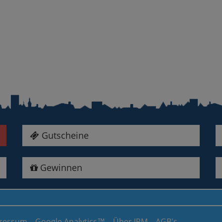
Gutscheine
Gewinnen
ressum
Google Analytics™
Über IPM
AGB's