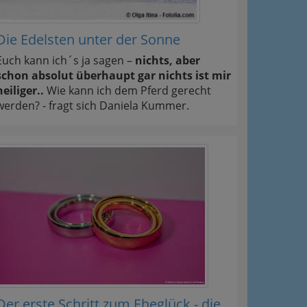
Die Edelsten unter der Sonne
Euch kann ich´s ja sagen –
nichts, aber
schon absolut überhaupt gar nichts ist mir
heiliger..
Wie kann ich dem Pferd gerecht
werden? - fragt sich Daniela Kummer.
Der erste Schritt zum Eheglück - die