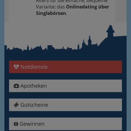
Alters für die einfache, bequeme
Variante: das
Onlinedating über
Singlebörsen
.
Notdienste
Apotheken
Gutscheine
Gewinnen