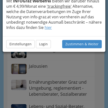
in Graz und Umgebung
Mit
INFOGraz Werbefrei
bieten wir darüber hinaus
um € 4,99/Monat eine
'trackingfreie'
Alternative,
welche die Datenverarbeitungen im Zuge Ihrer
Büroserviceunternehmen -
Nutzung von info-graz.at von vornherein auf das
Bürodienstleistungen
unbedingt notwendige Ausmaß beschränkt – nähere
Infos dazu finden Sie
hier
Esoterische Dienstleistungen Graz und
Umgebung - Esoterik
Einstellungen
Login
Zustimmen & Weiter
Humanenergetiker
Jalousien
Ernährungsberater Graz und
Umgebung, reglementiert -
Lebensberater, Sozialberater
Lebens- und Sozial-Berater,