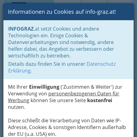
Toggle navi
Suche
Login
Menü
Informationen zu Cookies auf info-graz.at!
Home
Branchen
Gewerbe, Handwerk, Banken
INFOGRAZ
.at setzt Cookies und andere
Gewerbe & Handwerk, Gliederung der WKO
Technologien ein. Einige Cookies &
Allg. FG des Gewerbes
Sonstige
Datenverarbeitungen sind notwendig, andere
Janos Csora
helfen dabei, das Angebot zu verbessern oder
wirtschaftlich zu betreiben.
Maderspergergasse 45, 8020 Graz
Details dazu finden Sie in unserer
Datenschutz
Erklärung
.
Mit Ihrer
Einwilligung
('Zustimmen & Weiter') zur
Karte
Verwendung von
personenbezogenen Daten für
Werbung
können Sie unsere Seite
kostenfrei
nutzen.
Adresse mit Google Maps anschauen
Diese schließt die Verarbeitung von Daten wie IP-
Adresse, Cookies & sonstigen Identifiern außerhalb
der EU (u.a. USA) ein.