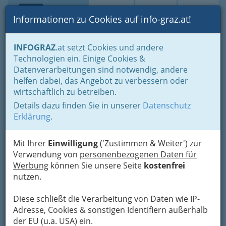
Toggle navi
Suche
Login
Menü
Informationen zu Cookies auf info-graz.at!
Home
Veranstaltungen
Seminare & Ausbildung
INFOGRAZ
.at setzt Cookies und andere
Tanz, Bewegung & Sport - zuschauen finden Sie in anderen
Technologien ein. Einige Cookies &
Kategorien
Datenverarbeitungen sind notwendig, andere
Nav
helfen dabei, das Angebot zu verbessern oder
Tanz, Bewegung & Sport
wirtschaftlich zu betreiben.
Details dazu finden Sie in unserer
Datenschutz
Erklärung
.
Mit Ihrer
Einwilligung
('Zustimmen & Weiter') zur
Verwendung von
personenbezogenen Daten für
Werbung
können Sie unsere Seite
kostenfrei
nutzen.
Diese schließt die Verarbeitung von Daten wie IP-
Adresse, Cookies & sonstigen Identifiern außerhalb
der EU (u.a. USA) ein.