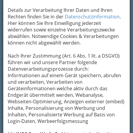
Details zur Verarbeitung Ihrer Daten und Ihren
Rechten finden Sie in der
Datenschutzinformation
.
Hier können Sie Ihre Einwilligung jederzeit
widerrufen sowie einzelne Verarbeitungszwecke
abwählen. Notwendige Cookies & Verarbeitungen
können nicht abgewählt werden.
Nach Ihrer Zustimmung (Art. 6 Abs. 1 lit. a DSGVO)
Unsere Genres
führen wir und unsere Partner folgende
Datenverarbeitungsprozesse durch:
Allgemeinbildung
Informationen auf einem Gerät speichern, abrufen
und verarbeiten, Verarbeiten von
Geräteinformationen welche aktiv durch das
Beruf: Aus- und Weiterbildung
Endgerät übermittelt werden, Webanalyse,
Webseiten-Optimierung, Anzeigen externer (embed)
Esoterik und Wellness
Inhalte, Personalisierung von Werbung und
Inhalten, Personalisierte Werbung auf Basis von
Musikunterricht -
Login-Daten, Werbeerfolgsmessung
musikalische Ausbildung