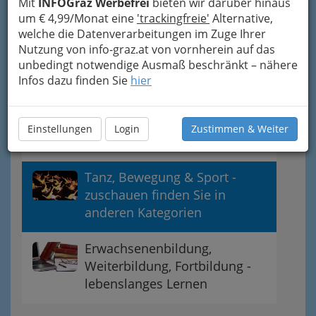
Mit
INFOGraz Werbefrei
bieten wir darüber hinaus
um € 4,99/Monat eine
'trackingfreie'
Alternative,
Informatik & Web
welche die Datenverarbeitungen im Zuge Ihrer
Nutzung von info-graz.at von vornherein auf das
Rhetorik
unbedingt notwendige Ausmaß beschränkt – nähere
Infos dazu finden Sie
hier
Sprachkurse -
Weiterentwicklung der
Einstellungen
Login
Zustimmen & Weiter
Fremdsprachenkenntnisse
Tanz, Bewegung & Sport -
zuschauen finden Sie in
anderen Kategorien
Erwachsenenbildung,
Weiterbildung, Fortbildung -
lebenslanges Lernen