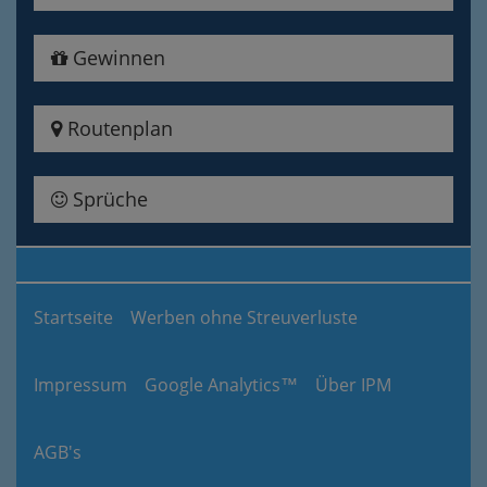
Gewinnen
Routenplan
Sprüche
Startseite
Werben ohne Streuverluste
Impressum
Google Analytics™
Über IPM
AGB's