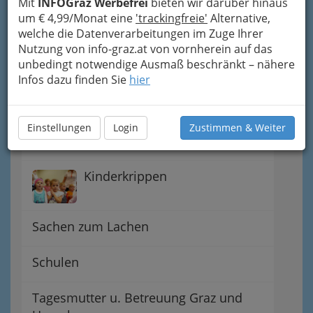
Mit
INFOGraz Werbefrei
bieten wir darüber hinaus
Familiengeschichte
um € 4,99/Monat eine
'trackingfreie'
Alternative,
welche die Datenverarbeitungen im Zuge Ihrer
Nutzung von info-graz.at von vornherein auf das
Hort, Kinderkrippe,
unbedingt notwendige Ausmaß beschränkt – nähere
Krabbelstube - Krabbelgruppe
Infos dazu finden Sie
hier
Kids - tut was
Einstellungen
Login
Zustimmen & Weiter
Kindergärten
Kinderkrippen
Sachen zum Lachen
Schulen
Tagesmutter u. Betreuung Graz und