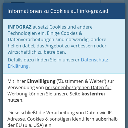
Toggle navi
Suche
Login
Menü
Informationen zu Cookies auf info-graz.at!
Home
Branchen
Freizeit & Sport
INFOGRAZ
.at setzt Cookies und andere
Gesellschaft - Politische Gestalter
Kind - Familie
Technologien ein. Einige Cookies &
Top Sites für Kids
Datenverarbeitungen sind notwendig, andere
Kindersoftware.at
Nav
helfen dabei, das Angebot zu verbessern oder
wirtschaftlich zu betreiben.
Waltendorfer Hauptstraße 12, 8010 Graz
Details dazu finden Sie in unserer
Datenschutz
+43 316 426 026 - 0
Erklärung
.
+43 316 426 026 - 18
Mit Ihrer
Einwilligung
('Zustimmen & Weiter') zur
Verwendung von
personenbezogenen Daten für
Werbung
können Sie unsere Seite
kostenfrei
Karte
nutzen.
Diese schließt die Verarbeitung von Daten wie IP-
Adresse mit Google Maps anschauen
Adresse, Cookies & sonstigen Identifiern außerhalb
der EU (u.a. USA) ein.