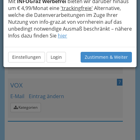
Mit
INFOGraz Werbefrei
bieten wir darüber hinaus
um € 4,99/Monat eine
Eintrag ändern
'trackingfreie'
Alternative,
welche die Datenverarbeitungen im Zuge Ihrer
Kategorien
Nutzung von info-graz.at von vornherein auf das
unbedingt notwendige Ausmaß beschränkt – nähere
Infos dazu finden Sie
hier
6
TV Slovenija
E-Mail
Eintrag ändern
Einstellungen
Login
Zustimmen & Weiter
Kategorien
7
VOX
E-Mail
Eintrag ändern
Kategorien