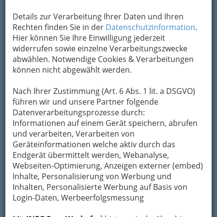
2
Eurosport.de
Details zur Verarbeitung Ihrer Daten und Ihren
E-Mail
Eintrag ändern
Rechten finden Sie in der
Datenschutzinformation
.
Hier können Sie Ihre Einwilligung jederzeit
Kategorien
widerrufen sowie einzelne Verarbeitungszwecke
abwählen. Notwendige Cookies & Verarbeitungen
können nicht abgewählt werden.
3
Kabel1
Nach Ihrer Zustimmung (Art. 6 Abs. 1 lit. a DSGVO)
E-Mail
Eintrag ändern
führen wir und unsere Partner folgende
Kategorien
Datenverarbeitungsprozesse durch:
Informationen auf einem Gerät speichern, abrufen
und verarbeiten, Verarbeiten von
4
SUPER RTL
Geräteinformationen welche aktiv durch das
Endgerät übermittelt werden, Webanalyse,
Webseite
Eintrag ändern
Webseiten-Optimierung, Anzeigen externer (embed)
Inhalte, Personalisierung von Werbung und
Kategorien
Inhalten, Personalisierte Werbung auf Basis von
Login-Daten, Werbeerfolgsmessung
5
TM3