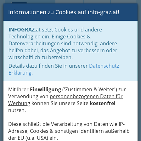
Toggle navi
Suche
Login
Menü
Informationen zu Cookies auf info-graz.at!
Home
Branchen
Informationsstellen
Medien - Information
INFOGRAZ
.at setzt Cookies und andere
Fernsehen
TV International
Technologien ein. Einige Cookies &
Datenverarbeitungen sind notwendig, andere
Nav
TV International
helfen dabei, das Angebot zu verbessern oder
wirtschaftlich zu betreiben.
Details dazu finden Sie in unserer
Datenschutz
Bezirksauswahl
Erklärung
.
Alle Bezirke
Mit Ihrer
Einwilligung
('Zustimmen & Weiter') zur
Verwendung von
personenbezogenen Daten für
1
CNN - Wetter
Werbung
können Sie unsere Seite
kostenfrei
nutzen.
Webseite
E-Mail
Eintrag ändern
Diese schließt die Verarbeitung von Daten wie IP-
Kategorien
Adresse, Cookies & sonstigen Identifiern außerhalb
der EU (u.a. USA) ein.