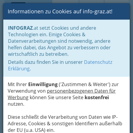
Toggle navi
Suche
Login
Menü
Informationen zu Cookies auf info-graz.at!
Home
Branchen
Gewerbe, Handwerk, Banken
INFOGRAZ
.at setzt Cookies und andere
Information und Consulting
Technologien ein. Einige Cookies &
Fachgruppe Unterneh-mensberatung und Informationstechnologie
Datenverarbeitungen sind notwendig, andere
Unternehmensberater, Betriebsberater
helfen dabei, das Angebot zu verbessern oder
Böschinger Günter Mag.
Nav
wirtschaftlich zu betreiben.
Details dazu finden Sie in unserer
Datenschutz
Plüddemanngasse 71, 8010 Graz
Erklärung
.
+43 316 464717
Mit Ihrer
Einwilligung
('Zustimmen & Weiter') zur
Verwendung von
personenbezogenen Daten für
Werbung
können Sie unsere Seite
kostenfrei
Karte
nutzen.
Diese schließt die Verarbeitung von Daten wie IP-
Adresse mit Google Maps anschauen
Adresse, Cookies & sonstigen Identifiern außerhalb
der EU (u.a. USA) ein.