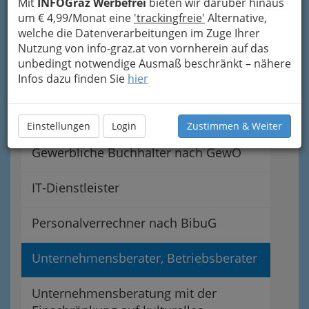
Mit
INFOGraz Werbefrei
bieten wir darüber hinaus
Selbständiger Buch- halter /
um € 4,99/Monat eine
'trackingfreie'
Alternative,
Selbständige Buchhalterin
welche die Datenverarbeitungen im Zuge Ihrer
Bilanzbuchhaltung
Nutzung von info-graz.at von vornherein auf das
unbedingt notwendige Ausmaß beschränkt – nähere
Infos dazu finden Sie
hier
Buchhalter nach BibuG
Bilanzbuchhalter nach BibuG
Einstellungen
Login
Zustimmen & Weiter
Gewerbliche Buchhalter nach GewO
IT-Dienstleister
Personalverrechner nach BibuG
Unternehmensberater, Betriebsberater
Unternehmensberatung mit der