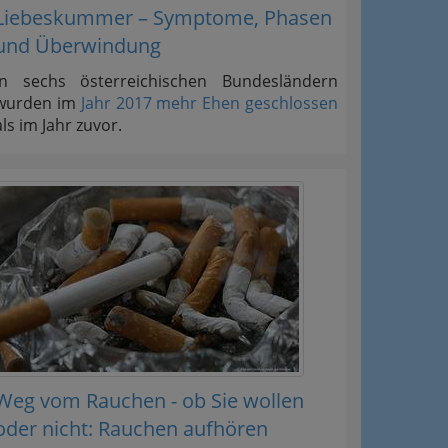
Liebeskummer – Symptome, Phasen
und Überwindung
In sechs österreichischen Bundesländern
wurden im
Jahr 2017 mehr Ehen geschlossen
als im Jahr zuvor.
Weg vom Rauchen - ob Sie wollen
oder nicht: Rauchen aufhören