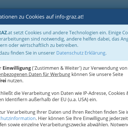
tionen zu Cookies auf info-graz.at!
B
F
G
B
GEN
LOGS
OTOS
ASTRONOMIE
RANCHEN
RAZ
.at setzt Cookies und andere Technologien ein. Einige C
s
rarbeitungen sind notwendig, andere helfen dabei, das An
ern oder wirtschaftlich zu betreiben.
 dazu finden Sie in unserer
Datenschutz Erklärung
.
T
sicherung
N
er
Einwilligung
('Zustimmen & Weiter') zur Verwendung von
 Schutz während Ihrer Reise. Sie bietet zahlreiche
enbezogenen Daten für Werbung
können Sie unsere Seite
r Gewährleistung Ihrer Sicherheit und finanziellen
rei
nutzen.
rwegs sind, einen Familienurlaub planen oder ein
, eine
Reiseversicherung
sollte auf Ihrer Liste der
chließt die Verarbeitung von Daten wie IP-Adresse, Cookies 
n Identifiern außerhalb der EU (u.a. USA) ein.
tlicher Vorteil einer Reiseversicherung besteht
 zur Verarbeitung Ihrer Daten und Ihren Rechten finden Sie i
s sie Sie vor unerwarteten medizinischen Kosten
hutzinformation
. Hier können Sie Ihre Einwilligung jederzeit
in Unfall oder eine plötzliche Krankheit können
fen sowie einzelne Verarbeitungszwecke abwählen. Notwen
hrer Reise auftreten und hohe Arztkosten oder