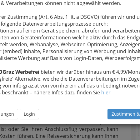
 & Verarbeitungen können nicht abgewählt werden.
hausgebühren verursachen. Eine gute
icherung deckt diese Kosten ab und bietet Ihnen
rer Zustimmung (Art. 6 Abs. 1 lit. a DSGVO) führen wir und 
sheit, dass Sie im Notfall die medizinische
 folgende Datenverarbeitungsprozesse durch:
g erhalten, die Sie benötigen. Ein weiterer
tionen auf einem Gerät speichern, abrufen und verarbeiten
 Aspekt ist der Schutz vor Reiseabbruch und
iten von Geräteinformationen welche aktiv durch das Endg
rung. Es gibt Situationen, in denen
telt werden, Webanalyse, Webseiten-Optimierung, Anzeige
 können, dass Sie Ihre Reise abbrechen oder
r (embed) Inhalte, Personalisierung von Werbung und Inhal
nlichen Krankheit, eines Todesfalls in der Familie
lisierte Werbung auf Basis von Login-Daten, Werbeerfolg
iseziel. In solchen Fällen bietet Ihnen eine
m sie die Kosten für nicht erstattbare Tickets,
OGraz Werbefrei
bieten wir darüber hinaus um € 4,99/Mona
t, wenn Sie Ihre Reise aus bestimmten Gründen
gfreie'
Alternative, welche die Datenverarbeitungen im Zuge
er Vorteil einer Reiseversicherung besteht darin,
 von info-graz.at von vornherein auf das unbedingt notwen
 Ihres Gepäcks abdeckt. Es ist frustrierend und
beschränkt – nähere Infos dazu finden Sie
hier
afen verloren geht oder gestohlen wird. Eine
r den Verlust oder die Beschädigung Ihres Gepäcks
n Wert Ihres Gepäcks erhalten oder Unterstützung
llungen
Login
Zustimmen &
alten, um Ihre Reise fortsetzen zu können. Des
n auch bei verspäteten Flügen oder verpassten
ist oder Sie Ihren Anschlussflug verpassen, kann
Kosten führen. Eine Reiseversicherung kann Ihnen