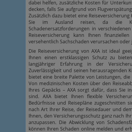
dabei helfen, zusätzliche Kosten für Unterkun
decken, falls Sie aufgrund von Flugverspätun
Zusätzlich dazu bietet eine Reiseversicherung 
Sie im Ausland reisen, da die Kos
Schadenersatzforderungen in verschiedenen 
Reiseversicherung kann Ihnen finanziellen
versehentlich Sachschaden verursachen oder 
Die Reiseversicherung von AXA ist ideal ge
Ihnen einen erstklassigen Schutz zu biet
langjähriger Erfahrung in der Versiche
Zuverlässigkeit und seinen herausragenden K
bietet eine breite Palette von Leistungen, di
Von medizinischen Kosten über den Reiseabb
Ihres Gepäcks – AXA sorgt dafür, dass Sie in
sind. AXA bietet Ihnen flexible Versicherun
Bedürfnisse und Reisepläne zugeschnitten s
nach Art Ihrer Reise, der Reisedauer und dem 
Ihnen, den Versicherungsschutz ganz nach I
anzupassen. Die Abwicklung von Schadensfäl
können Ihren Schaden online melden und erha