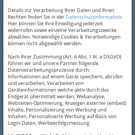
Kontaktaufnahme
Details zur Verarbeitung Ihrer Daten und Ihren
Um die Info-Graz Firmen
Rechten finden Sie in der
Datenschutzinformation
vor Spam-Mails zu
.
bewahren
Hier können Sie Ihre Einwilligung jederzeit
, verwenden wir an dieser Stelle zur
Übermittlung Ihrer Nachricht ein sicheres
widerrufen sowie einzelne Verarbeitungszwecke
Formular. Ihre Nachricht wird nach dem
abwählen. Notwendige Cookies & Verarbeitungen
Absenden umgehend per Mail an das
können nicht abgewählt werden.
Unternehmen Postgarage Veranstaltungshalle
weitergeleitet.
Nach Ihrer Zustimmung (Art. 6 Abs. 1 lit. a DSGVO)
führen wir und unsere Partner folgende
Mein Name
Datenverarbeitungsprozesse durch:
Informationen auf einem Gerät speichern, abrufen
und verarbeiten, Verarbeiten von
Meine Email Adresse
Geräteinformationen welche aktiv durch das
Endgerät übermittelt werden, Webanalyse,
Webseiten-Optimierung, Anzeigen externer (embed)
Inhalte, Personalisierung von Werbung und
Mein Betreff
Inhalten, Personalisierte Werbung auf Basis von
Login-Daten, Werbeerfolgsmessung