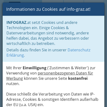
Toggle navi
Suche
Login
Menü
Informationen zu Cookies auf info-graz.at!
Home
Branchen
Tourismus & Freizeitwirtschaft
INFOGRAZ
.at setzt Cookies und andere
Kultur- und Vergnügungsbetriebe
Technologien ein. Einige Cookies &
Veranstaltungszentren und Veranstaltungsorte
Datenverarbeitungen sind notwendig, andere
Postgarage
Nav
helfen dabei, das Angebot zu verbessern oder
wirtschaftlich zu betreiben.
Veranstaltungshalle
Details dazu finden Sie in unserer
Datenschutz
Dreihackengasse 42, 8020 Graz
Erklärung
.
+43 316 722 937
+43 316 722 962
Mit Ihrer
Einwilligung
('Zustimmen & Weiter') zur
Verwendung von
personenbezogenen Daten für
Werbung
können Sie unsere Seite
kostenfrei
nutzen.
Karte
Diese schließt die Verarbeitung von Daten wie IP-
Adresse, Cookies & sonstigen Identifiern außerhalb
Karte anzeigen
der EU (u.a. USA) ein.