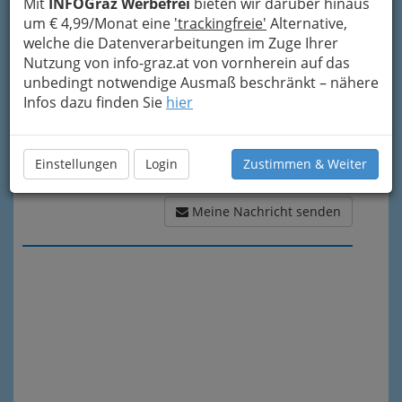
Meine Nachricht
Mit
INFOGraz Werbefrei
bieten wir darüber hinaus
um € 4,99/Monat eine
'trackingfreie'
Alternative,
welche die Datenverarbeitungen im Zuge Ihrer
Nutzung von info-graz.at von vornherein auf das
unbedingt notwendige Ausmaß beschränkt – nähere
Infos dazu finden Sie
hier
Einstellungen
Login
Zustimmen & Weiter
Meine Nachricht senden