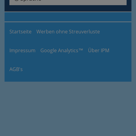
Startseite
Werben ohne Streuverluste
Impressum
Google Analytics™
Über IPM
AGB's