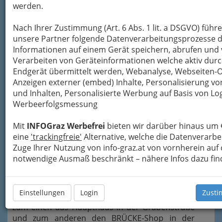
werden.
Nach Ihrer Zustimmung (Art. 6 Abs. 1 lit. a DSGVO) führ
unsere Partner folgende Datenverarbeitungsprozesse d
Informationen auf einem Gerät speichern, abrufen und 
Verarbeiten von Geräteinformationen welche aktiv dur
Endgerät übermittelt werden, Webanalyse, Webseiten-
Anzeigen externer (embed) Inhalte, Personalisierung 
und Inhalten, Personalisierte Werbung auf Basis von Lo
gesellschaftliche und bauliche
Werbeerfolgsmessung
Barrieren abzubauen und die
Kommunikation zwischen Menschen
Mit
INFOGraz Werbefrei
bieten wir darüber hinaus um 
mit und ohne Behinderung zu fördern.
eine
'trackingfreie'
Alternative, welche die Datenverarb
Im Mittelpunkt unserer Tätigkeiten steht der
Zuge Ihrer Nutzung von info-graz.at von vornherein auf
Mensch mit seinen individuellen Bedürfnissen.
notwendige Ausmaß beschränkt – nähere Infos dazu fin
Die Arbeit erfolgt
menschen- und
bedürfnisorientiert
.
Einstellungen
Login
Zusti
Der Verein hat gegenwärtig zwei Standorte –
zum einen das Haupthaus in der Grabenstraße
und zum anderen den BRÜCKE-Shop in der