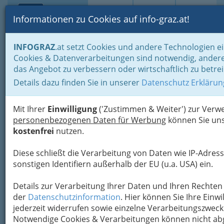
Toggle navi
Suche
Login
Menü
Informationen zu Cookies auf info-graz.at!
Home
Branchen
Tourismus & Freizeitwirtschaft
INFOGRAZ
.at setzt Cookies und andere Technologien ei
Kultur- und Vergnügungsbetriebe
Cookies & Datenverarbeitungen sind notwendig, andere
Veranstaltungszentren und Veranstaltungsorte
das Angebot zu verbessern oder wirtschaftlich zu betre
Verein Die Brücke
Nav
Details dazu finden Sie in unserer
Datenschutz Erklärun
Grabenstraße 39 a, 8010 Graz
Mit Ihrer
Einwilligung
('Zustimmen & Weiter') zur Ver
+43 316 672 248
personenbezogenen Daten für Werbung
können Sie uns
+43 316 672 308
kostenfrei
nutzen.
Diese schließt die Verarbeitung von Daten wie IP-Adress
DIE BRÜCKE ist ein gemeinnütziger Verein mit
sonstigen Identifiern außerhalb der EU (u.a. USA) ein.
dem Ziel,
Details zur Verarbeitung Ihrer Daten und Ihren Rechten 
der
Datenschutzinformation
. Hier können Sie Ihre Einwi
jederzeit widerrufen sowie einzelne Verarbeitungszwec
Notwendige Cookies & Verarbeitungen können nicht ab