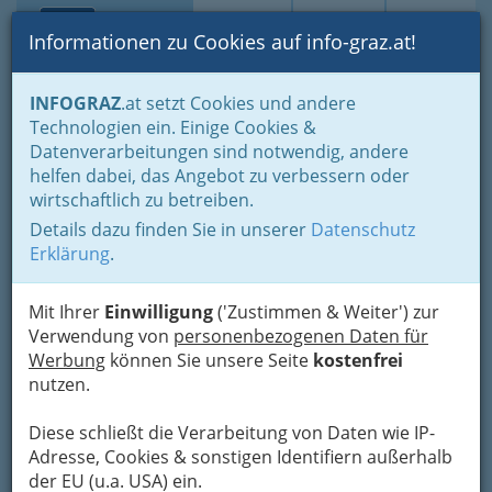
Toggle navi
Suche
Login
Menü
Informationen zu Cookies auf info-graz.at!
Home
Branchen
Gewerbe, Handwerk, Banken
INFOGRAZ
.at setzt Cookies und andere
Gewerbe & Handwerk, Gliederung der WKO
Bauhilfsgewerbe
Technologien ein. Einige Cookies &
Vollwärmeschutz
Datenverarbeitungen sind notwendig, andere
Zuhdija Sabic
Nav
helfen dabei, das Angebot zu verbessern oder
wirtschaftlich zu betreiben.
Wiener Straße 13, 8020 Graz
Details dazu finden Sie in unserer
Datenschutz
Erklärung
.
Mit Ihrer
Einwilligung
('Zustimmen & Weiter') zur
Karte
Verwendung von
personenbezogenen Daten für
Werbung
können Sie unsere Seite
kostenfrei
nutzen.
Adresse mit Google Maps anschauen
Diese schließt die Verarbeitung von Daten wie IP-
Adresse, Cookies & sonstigen Identifiern außerhalb
der EU (u.a. USA) ein.