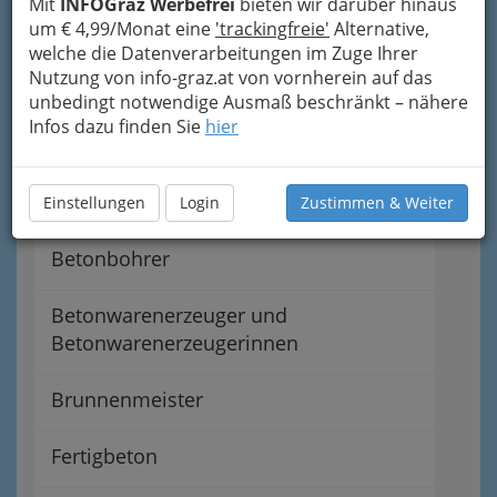
Türöffnungen
Mit
INFOGraz Werbefrei
bieten wir darüber hinaus
um € 4,99/Monat eine
'trackingfreie'
Alternative,
welche die Datenverarbeitungen im Zuge Ihrer
Abdichter gegen Feuchtigkeit &
Nutzung von info-graz.at von vornherein auf das
Druckwasser
unbedingt notwendige Ausmaß beschränkt – nähere
Infos dazu finden Sie
hier
Asphaltierer
Baugerüste- & Baugeräteverleiher
Einstellungen
Login
Zustimmen & Weiter
Betonbohrer
Betonwarenerzeuger und
Betonwarenerzeugerinnen
Brunnenmeister
Fertigbeton