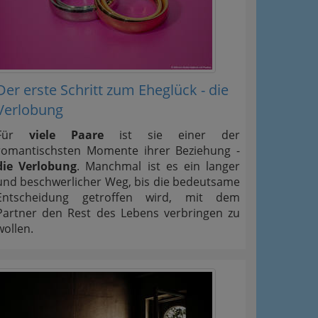
Der erste Schritt zum Eheglück - die
Verlobung
Für
viele Paare
ist sie einer der
romantischsten Momente ihrer Beziehung -
die Verlobung
. Manchmal ist es ein langer
und beschwerlicher Weg, bis die bedeutsame
Entscheidung getroffen wird, mit dem
Partner den Rest des Lebens verbringen zu
wollen.