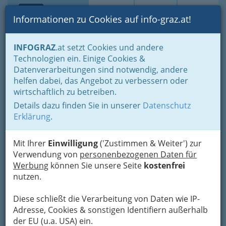
Toggle navi
Suche
Login
Menü
Informationen zu Cookies auf info-graz.at!
Home
Branchen
Gewerbe, Handwerk, Banken
INFOGRAZ
.at setzt Cookies und andere
Gewerbe & Handwerk, Gliederung der WKO
Bauhilfsgewerbe
Technologien ein. Einige Cookies &
Wärme-, Kälte-, Schall- & Branddämmer
Datenverarbeitungen sind notwendig, andere
Elisabeth Rosenberger
Nav
helfen dabei, das Angebot zu verbessern oder
wirtschaftlich zu betreiben.
Hüttenbrennergasse 17, 8010 Graz
Details dazu finden Sie in unserer
Datenschutz
Erklärung
.
Mit Ihrer
Einwilligung
('Zustimmen & Weiter') zur
Karte
Verwendung von
personenbezogenen Daten für
Werbung
können Sie unsere Seite
kostenfrei
nutzen.
Adresse mit Google Maps anschauen
Diese schließt die Verarbeitung von Daten wie IP-
Adresse, Cookies & sonstigen Identifiern außerhalb
der EU (u.a. USA) ein.