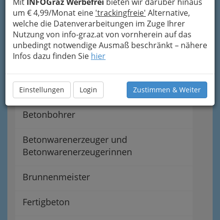
Türöffnungen
Mit
INFOGraz Werbefrei
bieten wir darüber hinaus
um € 4,99/Monat eine
'trackingfreie'
Alternative,
welche die Datenverarbeitungen im Zuge Ihrer
Abdichter gegen Feuchtigkeit &
Nutzung von info-graz.at von vornherein auf das
Druckwasser
unbedingt notwendige Ausmaß beschränkt – nähere
Infos dazu finden Sie
hier
Asphaltierer
Baugerüste- & Baugeräteverleiher
Einstellungen
Login
Zustimmen & Weiter
Betonbohrer
Betonwarenerzeuger und
Betonwarenerzeugerinnen
Brunnenmeister
Fertigbeton