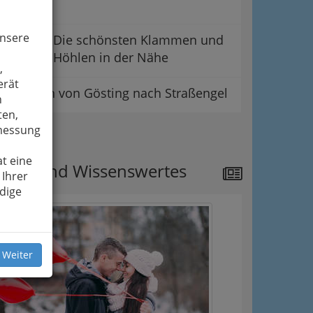
unsere
Die schönsten Klammen und
Höhlen in der Nähe
,
erät
Wandern von Gösting nach Straßengel
n
ten,
smessung
ipps
t eine
ews und Wissenswertes
 Ihrer
dige
 Weiter