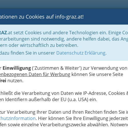
tionen zu Cookies auf info-graz.at!
B
F
G
B
GEN
LOGS
OTOS
ASTRONOMIE
RANCHEN
RAZ
.at setzt Cookies und andere Technologien ein. Einige C
hin am Wochenende
rarbeitungen sind notwendig, andere helfen dabei, das An
ern oder wirtschaftlich zu betreiben.
ahn Thalersee
 dazu finden Sie in unserer
Datenschutz Erklärung
.
N
er
Einwilligung
('Zustimmen & Weiter') zur Verwendung von
enbezogenen Daten für Werbung
können Sie unsere Seite
rei
nutzen.
chließt die Verarbeitung von Daten wie IP-Adresse, Cookies 
n Identifiern außerhalb der EU (u.a. USA) ein.
 zur Verarbeitung Ihrer Daten und Ihren Rechten finden Sie i
hutzinformation
. Hier können Sie Ihre Einwilligung jederzeit
fen sowie einzelne Verarbeitungszwecke abwählen. Notwen