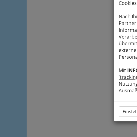
Cookies
Nach Ih
Partner
Informa
Verarbe
übermit
externe
Persona
Mit
INF
'trackin
Nutzung
Ausmaß 
Einste