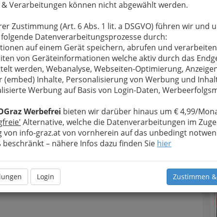
 & Verarbeitungen können nicht abgewählt werden.
rer Zustimmung (Art. 6 Abs. 1 lit. a DSGVO) führen wir und 
 folgende Datenverarbeitungsprozesse durch:
tionen auf einem Gerät speichern, abrufen und verarbeiten
iten von Geräteinformationen welche aktiv durch das Endg
telt werden, Webanalyse, Webseiten-Optimierung, Anzeige
r (embed) Inhalte, Personalisierung von Werbung und Inhal
lisierte Werbung auf Basis von Login-Daten, Werbeerfolg
T
OGraz Werbefrei
bieten wir darüber hinaus um € 4,99/Mona
N
gfreie'
Alternative, welche die Datenverarbeitungen im Zuge
 von info-graz.at von vornherein auf das unbedingt notwen
beschränkt – nähere Infos dazu finden Sie
hier
llungen
Login
Zustimmen &