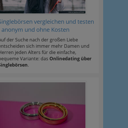
Singlebörsen vergleichen und testen
- anonym und ohne Kosten
Auf der Suche nach der großen Liebe
entscheiden sich immer mehr Damen und
Herren jeden Alters für die einfache,
bequeme Variante: das
Onlinedating über
Singlebörsen
.