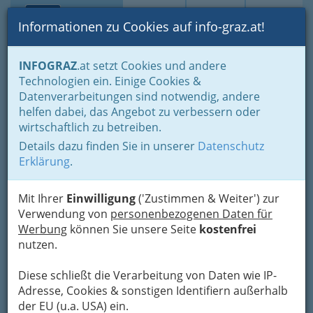
Toggle navi
Suche
Login
Menü
Informationen zu Cookies auf info-graz.at!
Home
Lifestyle
Freizeit & Sport in der Steiermark
INFOGRAZ
.at setzt Cookies und andere
Wohin am Wochenende
Technologien ein. Einige Cookies &
Tier-, Wild- und Spielpark
Datenverarbeitungen sind notwendig, andere
Nav
helfen dabei, das Angebot zu verbessern oder
Preding
wirtschaftlich zu betreiben.
Details dazu finden Sie in unserer
Datenschutz
Zehndorf 10 B, 8521 Wettmannstätten
Erklärung
.
+43 664 154 7172
Mit Ihrer
Einwilligung
('Zustimmen & Weiter') zur
Verwendung von
personenbezogenen Daten für
Werbung
können Sie unsere Seite
kostenfrei
Karte
nutzen.
Karte anzeigen
Diese schließt die Verarbeitung von Daten wie IP-
Adresse, Cookies & sonstigen Identifiern außerhalb
Kontaktaufnahme
der EU (u.a. USA) ein.