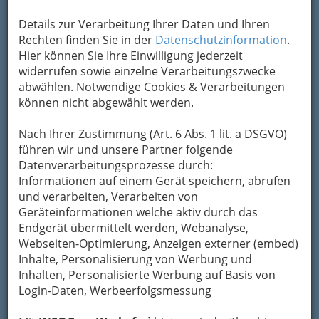
Um die Info-Graz Firmen
vor Spam-Mails zu
bewahren
, verwenden wir an dieser Stelle zur
Details zur Verarbeitung Ihrer Daten und Ihren
Übermittlung Ihrer Nachricht ein sicheres
Rechten finden Sie in der
Datenschutzinformation
.
Formular. Ihre Nachricht wird nach dem
Hier können Sie Ihre Einwilligung jederzeit
Absenden umgehend per Mail an das
widerrufen sowie einzelne Verarbeitungszwecke
Unternehmen Mur pur Bootsfahrt
abwählen. Notwendige Cookies & Verarbeitungen
weitergeleitet.
können nicht abgewählt werden.
Mein Name
Nach Ihrer Zustimmung (Art. 6 Abs. 1 lit. a DSGVO)
führen wir und unsere Partner folgende
Datenverarbeitungsprozesse durch:
Meine Email Adresse
Informationen auf einem Gerät speichern, abrufen
und verarbeiten, Verarbeiten von
Geräteinformationen welche aktiv durch das
Endgerät übermittelt werden, Webanalyse,
Mein Betreff
Webseiten-Optimierung, Anzeigen externer (embed)
Inhalte, Personalisierung von Werbung und
Inhalten, Personalisierte Werbung auf Basis von
Meine Nachricht
Login-Daten, Werbeerfolgsmessung