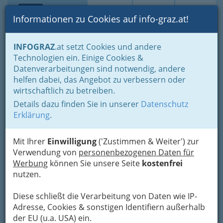
Toggle navi
Suche
Login
Menü
Informationen zu Cookies auf info-graz.at!
Home
Lifestyle
Freizeit & Sport in der Steiermark
INFOGRAZ
.at setzt Cookies und andere
Wohin am Wochenende
Technologien ein. Einige Cookies &
Mur pur Bootsfahrt
Datenverarbeitungen sind notwendig, andere
Nav
helfen dabei, das Angebot zu verbessern oder
Oberschwarza 24, 8471 Spielfeld
wirtschaftlich zu betreiben.
+43 3453 6643
Details dazu finden Sie in unserer
Datenschutz
+43 699 115 220 57
Erklärung
.
Mit Ihrer
Einwilligung
('Zustimmen & Weiter') zur
Verwendung von
personenbezogenen Daten für
Karte
Werbung
können Sie unsere Seite
kostenfrei
nutzen.
Karte anzeigen
Diese schließt die Verarbeitung von Daten wie IP-
Adresse, Cookies & sonstigen Identifiern außerhalb
Kontaktaufnahme
der EU (u.a. USA) ein.