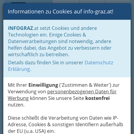
Toggle navi
Suche
Login
Menü
Informationen zu Cookies auf info-graz.at!
Home
Lifestyle
Freizeit & Sport in der Steiermark
INFOGRAZ
.at setzt Cookies und andere
Wohin am Wochenende
Technologien ein. Einige Cookies &
Norbert Thaller - Restaurant
Datenverarbeitungen sind notwendig, andere
Nav
helfen dabei, das Angebot zu verbessern oder
Thaller
wirtschaftlich zu betreiben.
Details dazu finden Sie in unserer
Datenschutz
Kirchplatz 4, 8423 St. Veit
Erklärung
.
+43 3453 2508
Mit Ihrer
Einwilligung
('Zustimmen & Weiter') zur
Verwendung von
personenbezogenen Daten für
Werbung
können Sie unsere Seite
kostenfrei
Karte
nutzen.
Karte anzeigen
Diese schließt die Verarbeitung von Daten wie IP-
Adresse, Cookies & sonstigen Identifiern außerhalb
Kontaktaufnahme
der EU (u.a. USA) ein.