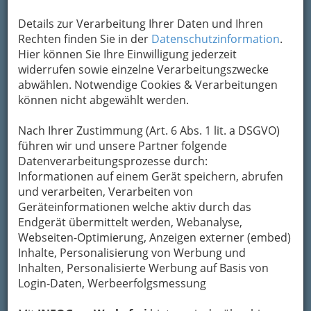
Um die Info-Graz Firmen
vor Spam-Mails zu
Details zur Verarbeitung Ihrer Daten und Ihren
bewahren
, verwenden wir an dieser Stelle zur
Rechten finden Sie in der
Datenschutzinformation
.
Übermittlung Ihrer Nachricht ein sicheres
Hier können Sie Ihre Einwilligung jederzeit
Formular. Ihre Nachricht wird nach dem
widerrufen sowie einzelne Verarbeitungszwecke
Absenden umgehend per Mail an das
abwählen. Notwendige Cookies & Verarbeitungen
Unternehmen Norbert Thaller - Restaurant
können nicht abgewählt werden.
Thaller weitergeleitet.
Mein Name
Nach Ihrer Zustimmung (Art. 6 Abs. 1 lit. a DSGVO)
führen wir und unsere Partner folgende
Datenverarbeitungsprozesse durch:
Informationen auf einem Gerät speichern, abrufen
Meine Email Adresse
und verarbeiten, Verarbeiten von
Geräteinformationen welche aktiv durch das
Endgerät übermittelt werden, Webanalyse,
Mein Betreff
Webseiten-Optimierung, Anzeigen externer (embed)
Inhalte, Personalisierung von Werbung und
Inhalten, Personalisierte Werbung auf Basis von
Login-Daten, Werbeerfolgsmessung
Meine Nachricht