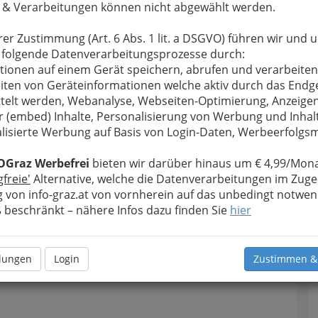
 & Verarbeitungen können nicht abgewählt werden.
rer Zustimmung (Art. 6 Abs. 1 lit. a DSGVO) führen wir und 
 folgende Datenverarbeitungsprozesse durch:
tionen auf einem Gerät speichern, abrufen und verarbeiten
iten von Geräteinformationen welche aktiv durch das Endg
telt werden, Webanalyse, Webseiten-Optimierung, Anzeige
r (embed) Inhalte, Personalisierung von Werbung und Inhal
lisierte Werbung auf Basis von Login-Daten, Werbeerfolg
OGraz Werbefrei
bieten wir darüber hinaus um € 4,99/Mona
gfreie'
Alternative, welche die Datenverarbeitungen im Zuge
 von info-graz.at von vornherein auf das unbedingt notwen
beschränkt – nähere Infos dazu finden Sie
hier
llungen
Login
Zustimmen &