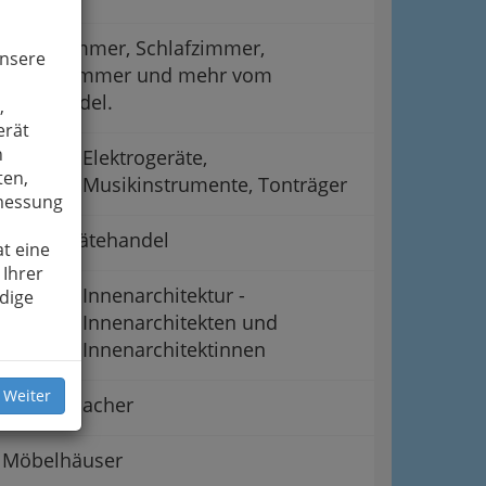
Wohnzimmer, Schlafzimmer,
unsere
Kinderzimmer und mehr vom
Fachhandel.
,
erät
n
Elektrogeräte,
ten,
Musikinstrumente, Tonträger
smessung
Hausgerätehandel
t eine
 Ihrer
Innenarchitektur -
dige
Innenarchitekten und
Innenarchitektinnen
 Weiter
Klaviermacher
Möbelhäuser