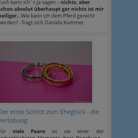
Euch kann ich´s ja sagen –
nichts, aber
schon absolut überhaupt gar nichts ist mir
heiliger..
Wie kann ich dem Pferd gerecht
werden? - fragt sich Daniela Kummer.
Der erste Schritt zum Eheglück - die
Verlobung
Für
viele Paare
ist sie einer der
romantischsten Momente ihrer Beziehung -