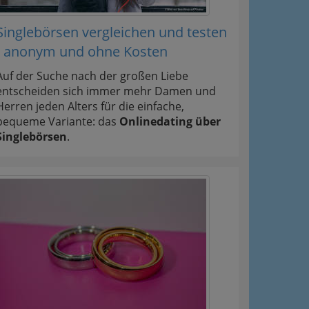
Singlebörsen vergleichen und testen
- anonym und ohne Kosten
Auf der Suche nach der großen Liebe
entscheiden sich immer mehr Damen und
Herren jeden Alters für die einfache,
bequeme Variante: das
Onlinedating über
Singlebörsen
.