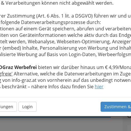
 & Verarbeitungen können nicht abgewählt werden.
u bewahren
, verwenden wir an dieser Stelle zur
rer Zustimmung (Art. 6 Abs. 1 lit. a DSGVO) führen wir und 
Formular. Ihre Nachricht wird nach dem Absenden
 folgende Datenverarbeitungsprozesse durch:
Mercure Graz City **** weitergeleitet.
tionen auf einem Gerät speichern, abrufen und verarbeiten
iten von Geräteinformationen welche aktiv durch das Endg
Meine Nachricht
telt werden, Webanalyse, Webseiten-Optimierung, Anzeige
r (embed) Inhalte, Personalisierung von Werbung und Inhal
lisierte Werbung auf Basis von Login-Daten, Werbeerfolg
OGraz Werbefrei
bieten wir darüber hinaus um € 4,99/Mona
gfreie'
Alternative, welche die Datenverarbeitungen im Zuge
 von info-graz.at von vornherein auf das unbedingt notwen
beschränkt – nähere Infos dazu finden Sie
hier
T
Ü
Meine Nachricht senden
llungen
Login
Zustimmen &
U