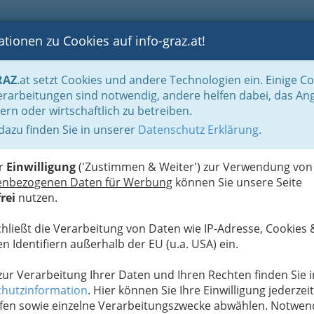
tionen zu Cookies auf info-graz.at!
B
F
G
B
GEN
LOGS
OTOS
ASTRONOMIE
RANCHEN
RAZ
.at setzt Cookies und andere Technologien ein. Einige C
derung nach Qualität - Sterne lügen nicht (oft) :)
4 Stars
rarbeitungen sind notwendig, andere helfen dabei, das An
ern oder wirtschaftlich zu betreiben.
**
 dazu finden Sie in unserer
Datenschutz Erklärung
.
H
er
Einwilligung
('Zustimmen & Weiter') zur Verwendung von
enbezogenen Daten für Werbung
können Sie unsere Seite
rei
nutzen.
chließt die Verarbeitung von Daten wie IP-Adresse, Cookies 
n Identifiern außerhalb der EU (u.a. USA) ein.
 zur Verarbeitung Ihrer Daten und Ihren Rechten finden Sie i
hutzinformation
. Hier können Sie Ihre Einwilligung jederzeit
fen sowie einzelne Verarbeitungszwecke abwählen. Notwen