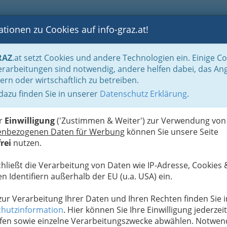
tionen zu Cookies auf info-graz.at!
B
F
G
B
GEN
LOGS
OTOS
ASTRONOMIE
RANCHEN
RAZ
.at setzt Cookies und andere Technologien ein. Einige C
ate Krankenanstalten und Kurbetriebe
Ambulatorien für bildgebende Diagnost
rarbeitungen sind notwendig, andere helfen dabei, das An
ern oder wirtschaftlich zu betreiben.
GmbH - Ambulatorium für
 dazu finden Sie in unserer
Datenschutz Erklärung
.
P
K
er
Einwilligung
('Zustimmen & Weiter') zur Verwendung von
enbezogenen Daten für Werbung
können Sie unsere Seite
rei
nutzen.
chließt die Verarbeitung von Daten wie IP-Adresse, Cookies 
n Identifiern außerhalb der EU (u.a. USA) ein.
 zur Verarbeitung Ihrer Daten und Ihren Rechten finden Sie i
hutzinformation
. Hier können Sie Ihre Einwilligung jederzeit
fen sowie einzelne Verarbeitungszwecke abwählen. Notwen