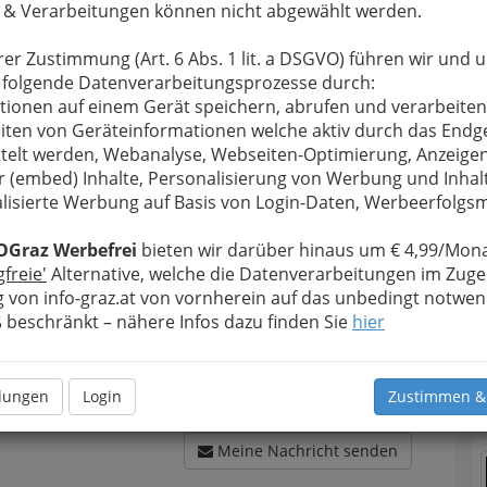
 & Verarbeitungen können nicht abgewählt werden.
rer Zustimmung (Art. 6 Abs. 1 lit. a DSGVO) führen wir und 
 folgende Datenverarbeitungsprozesse durch:
tionen auf einem Gerät speichern, abrufen und verarbeiten
u bewahren
, verwenden wir an dieser Stelle zur
iten von Geräteinformationen welche aktiv durch das Endg
Formular. Ihre Nachricht wird nach dem Absenden
telt werden, Webanalyse, Webseiten-Optimierung, Anzeige
inik Graz Ragnitz weitergeleitet.
r (embed) Inhalte, Personalisierung von Werbung und Inhal
Meine Nachricht
lisierte Werbung auf Basis von Login-Daten, Werbeerfolg
OGraz Werbefrei
bieten wir darüber hinaus um € 4,99/Mona
gfreie'
Alternative, welche die Datenverarbeitungen im Zuge
 von info-graz.at von vornherein auf das unbedingt notwen
beschränkt – nähere Infos dazu finden Sie
hier
T
N
llungen
Login
Zustimmen &
Meine Nachricht senden