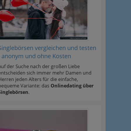
Singlebörsen vergleichen und testen
- anonym und ohne Kosten
Auf der Suche nach der großen Liebe
entscheiden sich immer mehr Damen und
Herren jeden Alters für die einfache,
bequeme Variante: das
Onlinedating über
Singlebörsen
.